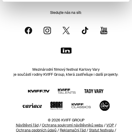
Sledujte nás na síti:
Mezinárodní filmový festival Karlovy Vary
je součástí rodiny KVIFF Group, která zastřešuje i další projekty:
© 2026 KVIFF GROUP
Návštěvní řád
/
Ochrana soukromí návštěvníků webu
/
VOP
/
Ochrana osobních údajů
/
Reklamační řád
/
Statut festivalu
/