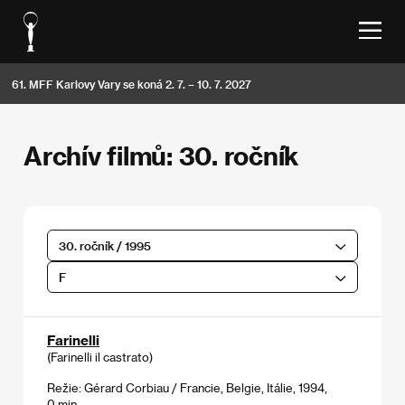
61. MFF Karlovy Vary se koná 2. 7. – 10. 7. 2027
Archív filmů: 30. ročník
30. ročník / 1995
F
Farinelli
(Farinelli il castrato)
Režie: Gérard Corbiau / Francie, Belgie, Itálie, 1994,
0 min