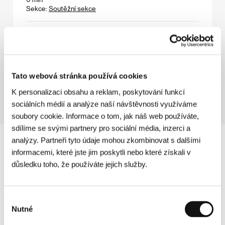
Sekce:
Soutěžní sekce
Film patří lidu
(Film patří lidu)
Režie: Cinematographers of Film-Journal /
Československo, 1945, 0 min
Tato webová stránka používá cookies
Sekce:
Dokumenty z konce války
K personalizaci obsahu a reklam, poskytování funkcí
sociálních médií a analýze naší návštěvnosti využíváme
soubory cookie. Informace o tom, jak náš web používáte,
sdílíme se svými partnery pro sociální média, inzerci a
analýzy. Partneři tyto údaje mohou zkombinovat s dalšími
informacemi, které jste jim poskytli nebo které získali v
důsledku toho, že používáte jejich služby.
Výběr
Nutné
souhlasu