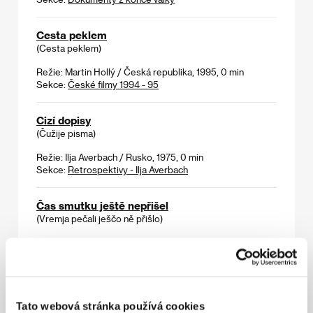
Cesta peklem
(Cesta peklem)
Režie: Martin Hollý / Česká republika, 1995, 0 min
Sekce:
České filmy 1994 - 95
Cizí dopisy
(Čužije pisma)
Režie: Ilja Averbach / Rusko, 1975, 0 min
Sekce:
Retrospektivy - Ilja Averbach
Čas smutku ještě nepřišel
(Vremja pečali ješčo ně přišlo)
Režie: Sergej Seljanov / Rusko, 1995, 0 min
Sekce:
Na východ od Západu
České vesnice
(Böhmische Dörfer)
Tato webová stránka používá cookies