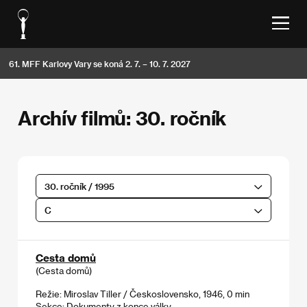
61. MFF Karlovy Vary se koná 2. 7. – 10. 7. 2027
Archív filmů: 30. ročník
30. ročník / 1995
C
Cesta domů
(Cesta domů)
Režie: Miroslav Tiller / Československo, 1946, 0 min
Sekce:
Dokumenty z konce války