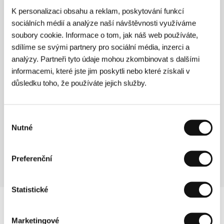
Režie: Matte Ludin / Německo, 1994, 0 min
K personalizaci obsahu a reklam, poskytování funkcí
Sekce:
Pravdivé příběhy - dokumenty
sociálních médií a analýze naší návštěvnosti využíváme
soubory cookie. Informace o tom, jak náš web používáte,
Čistý, oholený
sdílíme se svými partnery pro sociální média, inzerci a
(Clean, Shaven)
analýzy. Partneři tyto údaje mohou zkombinovat s dalšími
informacemi, které jste jim poskytli nebo které získali v
Režie: Lodge Kerrigan / USA, 1993, 0 min
Sekce:
Návrat 7 statečných
důsledku toho, že používáte jejich služby.
Čonking expres
(Chongqing senlin)
Výběr
Nutné
souhlasu
Režie: Wong Kar-wai / Hongkong, 1994, 0 min
Sekce:
Jiný pohled
Preferenční
Statistické
Marketingové