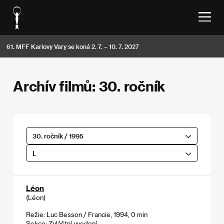
61. MFF Karlovy Vary se koná 2. 7. – 10. 7. 2027
Archív filmů: 30. ročník
30. ročník / 1995
L
Léon
(Léon)
Režie: Luc Besson / Francie, 1994, 0 min
Sekce:
Zvláštní uvedení