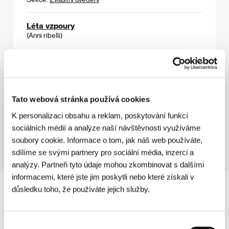
Léta vzpoury
(Anni ribelli)
Režie: Rosalia Polizzi / Itálie, Argentina, 1993, 0 min
Sekce:
Jiný pohled
Léto lásky
(Lato milosci)
Tato webová stránka používá cookies
Režie: Feliks Falk / Polsko, 1994, 0 min
K personalizaci obsahu a reklam, poskytování funkcí
Sekce:
Na východ od Západu
sociálních médií a analýze naší návštěvnosti využíváme
soubory cookie. Informace o tom, jak náš web používáte,
sdílíme se svými partnery pro sociální média, inzerci a
analýzy. Partneři tyto údaje mohou zkombinovat s dalšími
informacemi, které jste jim poskytli nebo které získali v
důsledku toho, že používáte jejich služby.
Výběr