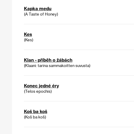
Kapka medu
(A Taste of Honey)
Kes
(Kes)
Klan - příběh o žábách
(Klaani: tarina sammakoitten suvusta)
Konec jedné éry
(Telos epochis)
Koš ba koš
(Koš ba koš)