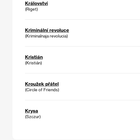
Království
(Riget)
Kriminální revoluce
(Kriminalnaja revolucia)
Kristián
(Kristián)
Kroužek přátel
(Circle of Friends)
Krysa
(Szczur)