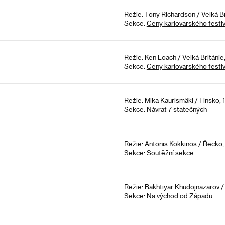
Režie: Tony Richardson / Velká Br
Sekce:
Ceny karlovarského festiv
Režie: Ken Loach / Velká Británie
Sekce:
Ceny karlovarského festiv
Režie: Mika Kaurismäki / Finsko, 
Sekce:
Návrat 7 statečných
Režie: Antonis Kokkinos / Řecko,
Sekce:
Soutěžní sekce
Režie: Bakhtiyar Khudojnazarov /
Sekce:
Na východ od Západu