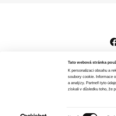
Tato webová stránka použ
K personalizaci obsahu a re
soubory cookie. Informace o 
a analýzy. Partneři tyto úda
získali v důsledku toho, že p
Návštěvní řád
/
Och
Výběr