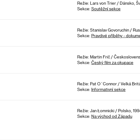
Režie: Lars von Trier / Dánsko, 
Sekce:
Soutěžní sekce
Režie: Stanislav Govoruchin / Rus
Sekce:
Pravdivé příběhy - dokum
Režie: Martin Frič / Českoslovens
Sekce:
Český film za okupace
Režie: Pat O´Connor / Velká Britá
Sekce:
Informativní sekce
Režie: Jan Łomnicki / Polsko, 199
Sekce:
Na východ od Západu