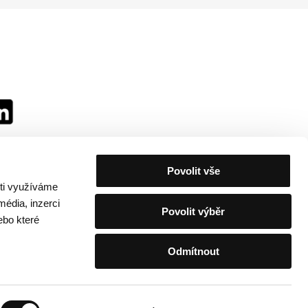
Povolit vše
sti využíváme
média, inzerci
Povolit výběr
ebo které
Odmítnout
festivalu
/
Kontakty