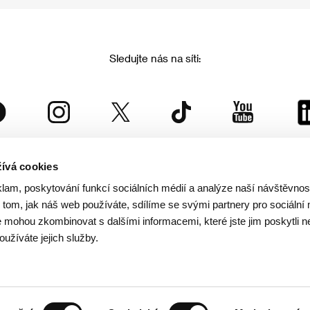
Sledujte nás na síti:
ívá cookies
Mezinárodní filmový festival Karlovy Vary
klam, poskytování funkcí sociálních médií a analýze naší návštěvno
je součástí rodiny KVIFF Group, která zastřešuje i další projekty:
tom, jak náš web používáte, sdílíme se svými partnery pro sociální 
je mohou zkombinovat s dalšími informacemi, které jste jim poskytli n
oužíváte jejich služby.
© 2026 KVIFF GROUP
rana soukromí návštěvníků webu
/
VOP
/
Ochrana osobních údajů
/
Reklamační řád
/
Statut 