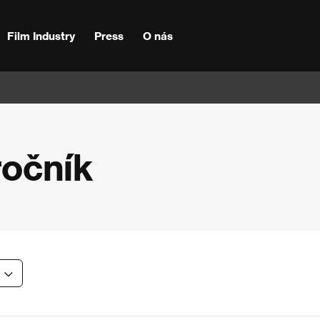
Film Industry
Press
O nás
ročník