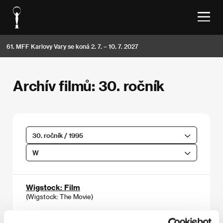
61. MFF Karlovy Vary se koná 2. 7. – 10. 7. 2027
Archív filmů: 30. ročník
30. ročník / 1995
W
Wigstock: Film
(Wigstock: The Movie)
Režie: Barry Shils / USA, Německo, 1994, 0 min
Sekce:
Třetí pohlaví