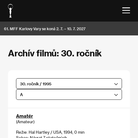
61. MFF Karlovy Vary se koná 2. 7. – 10. 7. 2027
Archív filmů: 30. ročník
30. ročník / 1995
A
Amatér
(Amateur)
Režie: Hal Hartley / USA, 1994, 0 min
Sekce:
Návrat 7 statečných