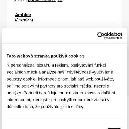
Ambice
(Ambition)
Režie: Hal Hartley / USA, 1991, 0 min
Sekce:
Návrat 7 statečných
Andělský prach
(Angel Dust)
Tato webová stránka používá cookies
Režie: Sogo Ishii / Japonsko, 1994, 0 min
K personalizaci obsahu a reklam, poskytování funkcí
Sekce:
Jiný pohled
sociálních médií a analýze naší návštěvnosti využíváme
soubory cookie. Informace o tom, jak náš web používáte,
sdílíme se svými partnery pro sociální média, inzerci a
analýzy. Partneři tyto údaje mohou zkombinovat s dalšími
informacemi, které jste jim poskytli nebo které získali v
důsledku toho, že používáte jejich služby.
Výběr