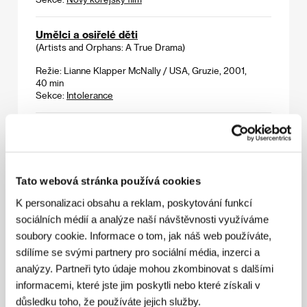
Umělci a osiřelé děti
(Artists and Orphans: A True Drama)
Režie: Lianne Klapper McNally / USA, Gruzie, 2001,
40 min
Sekce:
Intolerance
Umyvači aut
(Mijniki avtomobiliv)
Režie: Volodymyr Tykhyi / Ukrajina, 2001, 80 min
Sekce:
Na východ od Západu
Tato webová stránka používá cookies
K personalizaci obsahu a reklam, poskytování funkcí
Úzce spojeni
sociálních médií a analýze naší návštěvnosti využíváme
(Der braune Faden)
soubory cookie. Informace o tom, jak náš web používáte,
Režie: Volker Elas / Německo, 2000, 13 min
sdílíme se svými partnery pro sociální média, inzerci a
Sekce:
Fórum nezávislých
analýzy. Partneři tyto údaje mohou zkombinovat s dalšími
informacemi, které jste jim poskytli nebo které získali v
důsledku toho, že používáte jejich služby.