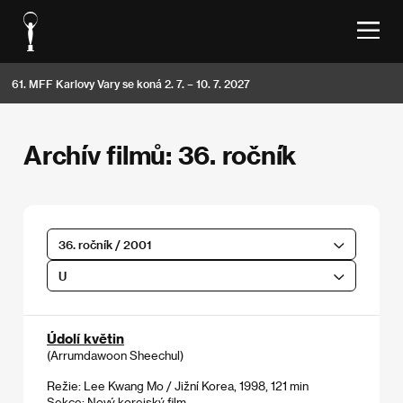
61. MFF Karlovy Vary se koná 2. 7. – 10. 7. 2027
Archív filmů: 36. ročník
36. ročník / 2001
U
Údolí květin
(Arrumdawoon Sheechul)
Režie: Lee Kwang Mo / Jižní Korea, 1998, 121 min
Sekce:
Nový korejský film