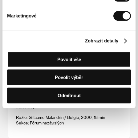
Francie, Portugalsko, Belgie, 2000, 94 min
Sekce:
Inspirace hudbou
Marketingové
Všechno vědění světa
(Tutta la conoscenza del mondo)
Zobrazit detaily
Režie: Eros Puglielli / Itálie, 2000, 99 min
Sekce:
Jiný pohled
Povolit vše
Vyhnání z ráje
(Vyhnání z ráje)
Povolit výběr
Režie: Věra Chytilová / Česká republika, 2001, 120 min
Sekce:
České filmy
Odmítnout
Vyprávění
(Raconte)
Režie: Gillaume Malandrin / Belgie, 2000, 18 min
Sekce:
Fórum nezávislých