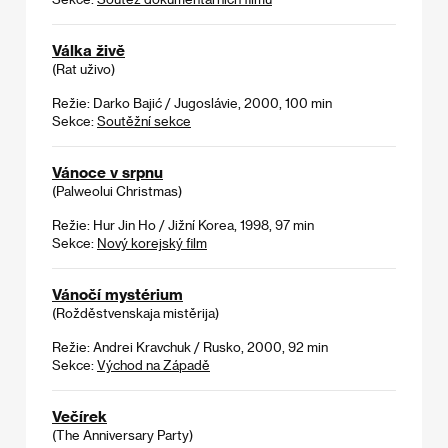
Válka živě
(Rat uživo)
Režie: Darko Bajić / Jugoslávie, 2000, 100 min
Sekce:
Soutěžní sekce
Vánoce v srpnu
(Palweolui Christmas)
Režie: Hur Jin Ho / Jižní Korea, 1998, 97 min
Sekce:
Nový korejský film
Vánočí mystérium
(Rožděstvenskaja mistěrija)
Režie: Andrei Kravchuk / Rusko, 2000, 92 min
Sekce:
Východ na Západě
Večírek
(The Anniversary Party)