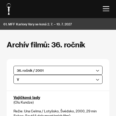
61. MFF Karlovy Vary se koná 2. 7. – 10. 7. 2027
Archív filmů: 36. ročník
36. ročník / 2001
V
Vajíčková lady
(Olu Kundze)
Režie: Una Celma / Lotyšsko, Švédsko, 2000, 29 min
Sekce:
Soutěž dokumentárních filmů