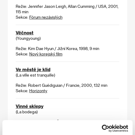
Režie: Jennifer Jason Leigh, Allan Cumming / USA, 2001,
115 min
Sekce:
Fórum nezávislých
Věčnost
(Youngyoung)
Režie: Kim Dae Hyun / Jižní Korea, 1998, 9 min
Sekce:
Nový korejský film
Ve městě je klid
(La ville est tranquille)
Režie: Robert Guédiguian / Francie, 2000, 132 min
Sekce:
Horizonty
Vinné sklepy
(La bodega)
Režie: Benito Perojo / Španělsko, 1929, 87 min
Sekce:
Poklady evropských filmových archivů