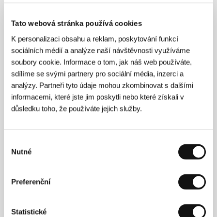
Virgil Bliss
(Virgil Bliss)
Tato webová stránka používá cookies
Režie: Joe Maggio / USA, 2000, 100 min
K personalizaci obsahu a reklam, poskytování funkcí
Sekce:
Fórum nezávislých
sociálních médií a analýze naší návštěvnosti využíváme
soubory cookie. Informace o tom, jak náš web používáte,
Vnitřní jistota
sdílíme se svými partnery pro sociální média, inzerci a
(Die innere Sicherheit)
analýzy. Partneři tyto údaje mohou zkombinovat s dalšími
informacemi, které jste jim poskytli nebo které získali v
Režie: Christian Petzold / Německo, 2000, 108 min
Sekce:
Fórum nezávislých
důsledku toho, že používáte jejich služby.
Volavérunt
(Volavérunt)
Výběr
Nutné
souhlasu
Režie: Bigas Luna / Francie, Španělsko, 1999, 90 min
Sekce:
Pocta Bigasi Lunovi
Preferenční
V rytmu Sao Paula
(Saudade do futuro)
Statistické
Režie: Cesar Paes, Marie-Clémence Paes / Brazílie,