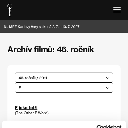
61. MFF Karlovy Vary se koná 2. 7. – 10. 7. 2027
Archív filmů: 46. ročník
46. ročník / 2011
F
F jako fotři
(The Other F Word)
Režie: Andrea Blaugrund Nevins / USA, 2011, 99 min
Sekce:
Soutěž dokumentárních filmů