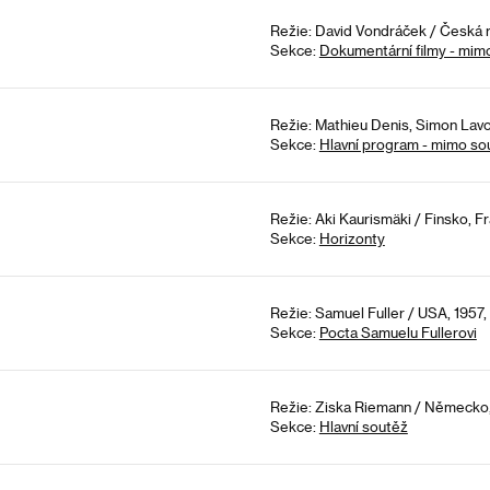
Režie: David Vondráček / Česká r
Sekce:
Dokumentární filmy - mim
Režie: Mathieu Denis, Simon Lavo
Sekce:
Hlavní program - mimo so
Režie: Aki Kaurismäki / Finsko, F
Sekce:
Horizonty
Režie: Samuel Fuller / USA, 1957,
Sekce:
Pocta Samuelu Fullerovi
Režie: Ziska Riemann / Německo,
Sekce:
Hlavní soutěž