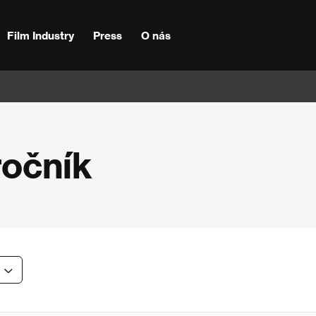
Film Industry
Press
O nás
ročník