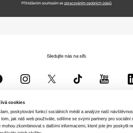
Přihlášením souhlasím se
zpracováním osobních údajů
Sledujte nás na síti:
ívá cookies
Mezinárodní filmový festival Karlovy Vary
klam, poskytování funkcí sociálních médií a analýze naší návštěvno
je součástí rodiny KVIFF Group, která zastřešuje i další projekty:
tom, jak náš web používáte, sdílíme se svými partnery pro sociální 
je mohou zkombinovat s dalšími informacemi, které jste jim poskytli n
oužíváte jejich služby.