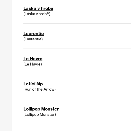
Láska v hrobě
(Láska v hrobě)
Laurentie
(Laurentie)
Le Havre
(Le Havre)
Letící šíp
(Run of the Arrow)
Lollipop Monster
(Lollipop Monster)