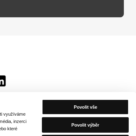
Povolit vše
sti využíváme
média, inzerci
Povolit výběr
ebo které