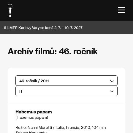
61. MFF Karlovy Vary se koná 2. 7. – 10. 7. 2027
Archív filmů: 46. ročník
46. ročník / 2011
H
Habemus papam
(Habemus papam)
Režie: Nanni Moretti / Itálie, Francie, 2010, 104 min
Sekce:
Horizonty