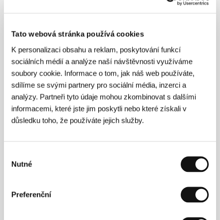
(Behold the Lamb)
Režie: John McIlduff / Velká Británie, 2011, 83 min
Sekce:
Jiný pohled
Tato webová stránka používá cookies
K personalizaci obsahu a reklam, poskytování funkcí
Hora
sociálních médií a analýze naší návštěvnosti využíváme
(Fjellet)
soubory cookie. Informace o tom, jak náš web používáte,
Režie: Ole Giæver / Norsko, 2011, 73 min
sdílíme se svými partnery pro sociální média, inzerci a
Sekce:
Jiný pohled
analýzy. Partneři tyto údaje mohou zkombinovat s dalšími
informacemi, které jste jim poskytli nebo které získali v
Hra
důsledku toho, že používáte jejich služby.
(Play)
Režie: Ruben Östlund / Švédsko, Dánsko, Francie, 2011,
124 min
Výběr
Sekce:
Jiný pohled
Nutné
souhlasu
http://
(http://)
Preferenční
Režie: Bartosz Kruhlik / Polsko, 2010, 12 min
Sekce:
Fresh Selection - šest filmových nadějí