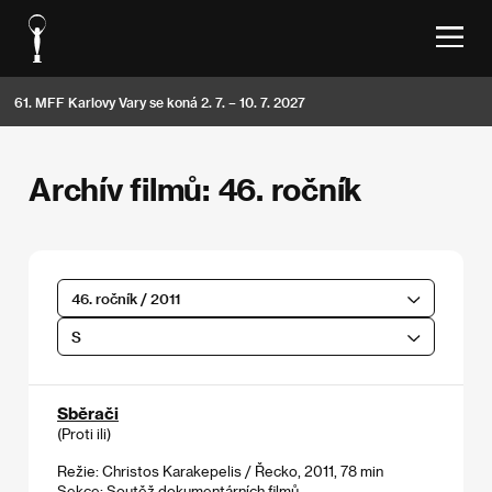
61. MFF Karlovy Vary se koná 2. 7. – 10. 7. 2027
Archív filmů: 46. ročník
46. ročník / 2011
S
Sběrači
(Proti ili)
Režie: Christos Karakepelis / Řecko, 2011, 78 min
Sekce:
Soutěž dokumentárních filmů