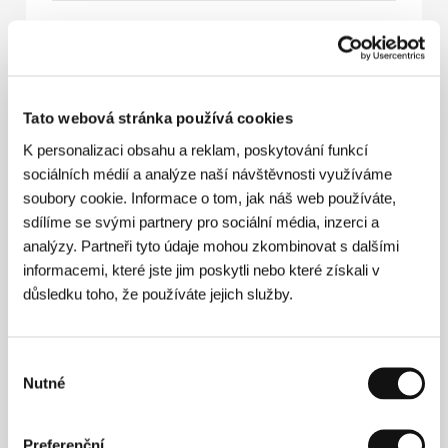
Staré kočky
(Gatos viejos)
Režie: Sebastián Silva, Pedro Peirano / USA, Chile, 2010,
88 min
Sekce:
Jiný pohled
Tato webová stránka používá cookies
K personalizaci obsahu a reklam, poskytování funkcí
Stranou Satana
sociálních médií a analýze naší návštěvnosti využíváme
(Hors Satan)
soubory cookie. Informace o tom, jak náš web používáte,
Režie: Bruno Dumont / Francie, 2011, 109 min
sdílíme se svými partnery pro sociální média, inzerci a
Sekce:
Jiný pohled
analýzy. Partneři tyto údaje mohou zkombinovat s dalšími
informacemi, které jste jim poskytli nebo které získali v
Strella
důsledku toho, že používáte jejich služby.
(Strella)
Režie: Panos H. Koutras / Řecko, 2009, 113 min
Sekce:
Mladý řecký film
Výběr
Nutné
souhlasu
Strom života
(The Tree of Life)
Preferenční