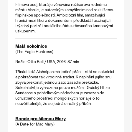
Filmová esej, která je věnována režisérovu rodnému
městu Manile, je autorským zamyšlením nad rozklíženou
filipínskou společností. Ambiciózní film, smazávající
hranici mezi fikcí a dokumentem, předkládá fascinující i
trýznivý portrét sociálního řádu určovaného kmenovými
uskupeními.
Malá sokolnice
(The Eagle Huntress)
Režie: Otto Bell / USA, 2016, 87 min
Třináctiletá Aisholpan má jediné přání – stát se sokolnicí
a pokračovat tak v rodinné tradici. K naplnění jejího snu
zbývá překonat jedinou, zato zásadní překážku.
Sokolnictví je vyhrazeno pouze mužům. Divácký hit ze
Sundance s pohádkovým nádechem je zasazen do
úchvatného prostředí mongolských hor a je o to
neuvěřitelnější, že se jedná o reálný příběh.
Rande pro šílenou Mary
(A Date for Mad Mary)