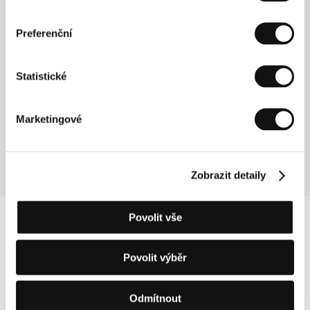
Režie: Joshua Marston / USA, 2016, 90 min
Preferenční
Na Tomovu narozeninovou party, pořádanou v útulném
newyorském apartmá, přichází oslavencův kolega Clyde
s novou známostí Alicí. Půvabná žena okamžitě oslní
Statistické
společnost duchaplností a vtipem, jen Tom však mlčky
přihlíží a začíná se rozpomínat. V poutavém dramatu,
zpracovávajícím téma identity jedince a jeho záměny, se
Marketingové
hlavních rolí výtečně zhostili Rachel Weiszová a Michael
Shannon.
Zobrazit detaily
Povolit vše
Povolit výběr
Odmítnout