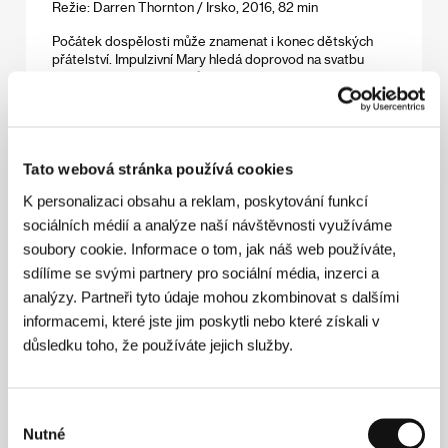
Režie: Darren Thornton / Irsko, 2016, 82 min
Počátek dospělosti může znamenat i konec dětských
přátelství. Impulzivní Mary hledá doprovod na svatbu
nejlepší kamarádky. Narůstá v ní ale zmatek, možná
nehledá chlapce a možná šlo o víc než jen o kamarádství.
V poutavém, ale nepodbízivém příběhu z irského
předměstí září v titulní roli Seána Kerslakeová.
Tato webová stránka používá cookies
Švýcarák
K personalizaci obsahu a reklam, poskytování funkcí
(Swiss Army Man)
sociálních médií a analýze naší návštěvnosti využíváme
Režie: Daniel Scheinert, Daniel Kwan / USA, 2016, 95 min
soubory cookie. Informace o tom, jak náš web používáte,
„Rozhodli jsme se složit film výhradně z motivů, které
sdílíme se svými partnery pro sociální média, inzerci a
nenávidíme,“ říkají Daniels, renomovaní tvůrci videoklipů,
analýzy. Partneři tyto údaje mohou zkombinovat s dalšími
o svém celovečerním debutu a nejkontroverznějším filmu
informacemi, které jste jim poskytli nebo které získali v
letošního Sundance. Paul Dano a Daniel Radcliffe velmi
originálním způsobem dokazují, že životní radosti a
důsledku toho, že používáte jejich služby.
strasti se mají sdílet s kamarádem, i za cenu toho, že jeho
tělo nejeví známky života. Téměř.
Výběr
Známá neznámá
Nutné
souhlasu
(Complete Unknown)