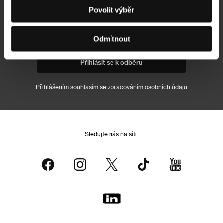
Newsletter
Povolit výběr
Odmítnout
Přihlásit se k odběru
Přihlášením souhlasím se
zpracováním osobních údajů
Sledujte nás na síti: