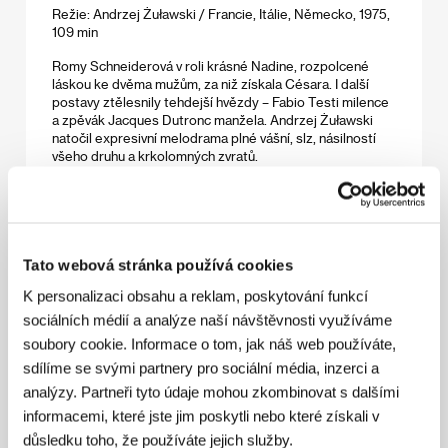
Režie: Andrzej Żuławski / Francie, Itálie, Německo, 1975,
109 min
Romy Schneiderová v roli krásné Nadine, rozpolcené
láskou ke dvěma mužům, za niž získala Césara. I další
postavy ztělesnily tehdejší hvězdy – Fabio Testi milence
a zpěvák Jacques Dutronc manžela. Andrzej Żuławski
natočil expresivní melodrama plné vášní, slz, násilností
všeho druhu a krkolomných zvratů.
Radisson
(Les états nordiques)
Režie: Denis Côté / Kanada, 2005, 91 min
Tato webová stránka používá cookies
Christianovi je přes třicet a jeho osamělý život je svázán
K personalizaci obsahu a reklam, poskytování funkcí
s matkou, která dlouhodobě leží v kómatu v montrealské
sociálních médií a analýze naší návštěvnosti využíváme
nemocnici. Je to spíše akt zoufalství než sobectví, že ji
soubory cookie. Informace o tom, jak náš web používáte,
Christian jednoho dne odpojí od přístrojů a pak na
dalekém severu Kanady nesměle zkouší začít novou
sdílíme se svými partnery pro sociální média, inzerci a
existenci.
analýzy. Partneři tyto údaje mohou zkombinovat s dalšími
informacemi, které jste jim poskytli nebo které získali v
důsledku toho, že používáte jejich služby.