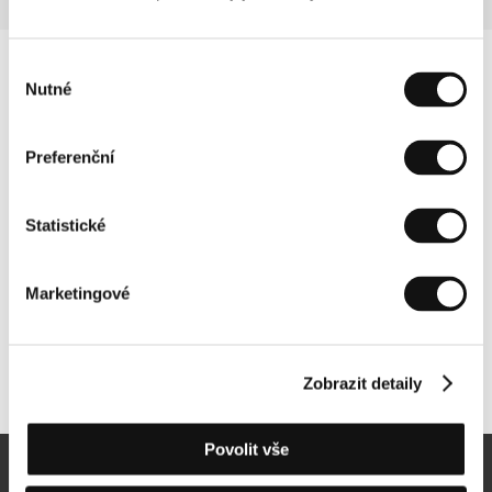
Výběr
Nutné
souhlasu
Preferenční
Statistické
Marketingové
Další partneři
Zobrazit detaily
Povolit vše