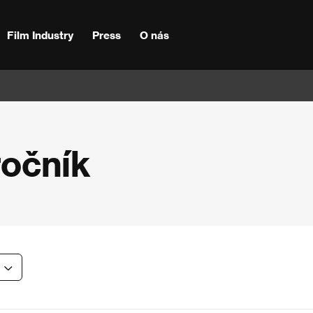
Film Industry
Press
O nás
ročník