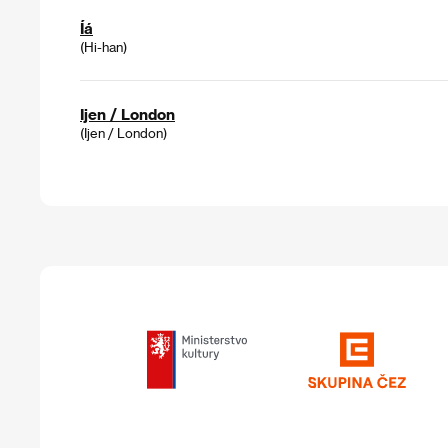
Íá
(Hi-han)
Ijen / London
(Ijen / London)