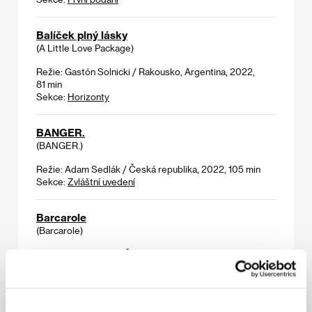
Balíček plný lásky
(A Little Love Package)
Režie: Gastón Solnicki / Rakousko, Argentina, 2022,
81 min
Sekce:
Horizonty
BANGER.
(BANGER.)
Režie: Adam Sedlák / Česká republika, 2022, 105 min
Sekce:
Zvláštní uvedení
Barcarole
(Barcarole)
Režie: Igor Chmela / Česká republika, 2022, 30 min
Sekce:
Pragueshorts ve Varech
Bedna