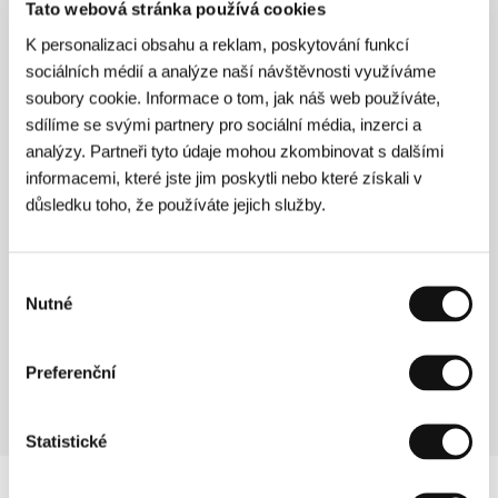
(La caja)
Tato webová stránka používá cookies
Režie: Lorenzo Vigas / Mexiko, USA, 2021, 92 min
K personalizaci obsahu a reklam, poskytování funkcí
Sekce:
Horizonty
sociálních médií a analýze naší návštěvnosti využíváme
soubory cookie. Informace o tom, jak náš web používáte,
Blízko
sdílíme se svými partnery pro sociální média, inzerci a
(Close)
analýzy. Partneři tyto údaje mohou zkombinovat s dalšími
informacemi, které jste jim poskytli nebo které získali v
Režie: Lukas Dhont / Belgie, Francie, Nizozemsko, 2022,
105 min
důsledku toho, že používáte jejich služby.
Sekce:
Horizonty
Byl jsem Max
Výběr
(Aš buvau Maksas)
Nutné
souhlasu
Režie: Lukas Kacinauskas / Litva, 2021, 21 min
Sekce:
První podání
Preferenční
Statistické