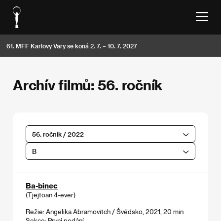
61. MFF Karlovy Vary se koná 2. 7. – 10. 7. 2027
Archív filmů: 56. ročník
56. ročník / 2022
B
Ba-binec
(Tjejtoan 4-ever)
Režie: Angelika Abramovitch / Švédsko, 2021, 20 min
Sekce:
První podání