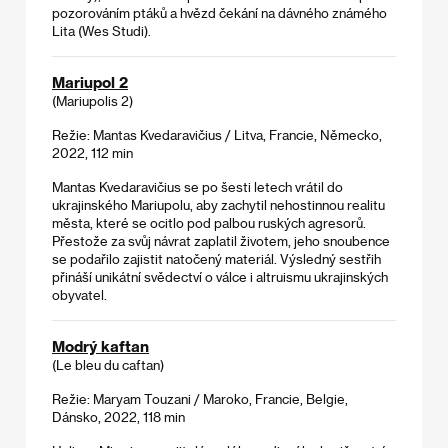
pozorováním ptáků a hvězd čekání na dávného známého
Lita (Wes Studi).
Mariupol 2
(Mariupolis 2)
Režie: Mantas Kvedaravičius / Litva, Francie, Německo,
2022, 112 min
Mantas Kvedaravičius se po šesti letech vrátil do
ukrajinského Mariupolu, aby zachytil nehostinnou realitu
města, které se ocitlo pod palbou ruských agresorů.
Přestože za svůj návrat zaplatil životem, jeho snoubence
se podařilo zajistit natočený materiál. Výsledný sestřih
přináší unikátní svědectví o válce i altruismu ukrajinských
obyvatel.
Modrý kaftan
(Le bleu du caftan)
Režie: Maryam Touzani / Maroko, Francie, Belgie,
Dánsko, 2022, 118 min