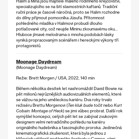
Halim a Mina jsou majitelé malého rodinného krejčovství,
specializujícího se na šití slavnostních kaftanů. Tradiční
ruční práce je časově náročná, proto se Halim rozhodne
do dílny přijmout pomocníka Júsufa. Přítomnost
pohledného mladíka v Halimovi probudí dlouho
potlačované city, což neujde Mininu zkoumavému oku…
Hluboce jímavé melodrama o mnoha podobách lásky
vyniká propracovaným scénářem i hereckými výkony tří
protagonistů.
Moonage Daydream
(Moonage Daydream)
Režie: Brett Morgen / USA, 2022, 140 min
Během několika desítek let nashromáždil David Bowie na
pět milionů nejrůznějších audiovizuálních elementů, které
se vážou na jeho uměleckou kariéru. Dva roky trvalo
režiséru Brettu Morgenovi (
Ten kluk bude točit
nebo
Kurt
Cobain: Montage of Heck
) se jimi vůbec probrat. Další rok
vymýšlel koncepci, celých pět let se zabýval zvukovým
designem velmi netradičního pohledu na kariéru
originálního hudebníka a fascinujícího proroka. Jedinečná
kinematografická zkušenost, která byla jednou z
klíčových událostí nedávného festivalu v Cannes, vámi