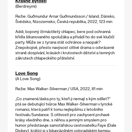
Krásné bytosti
(Berdreymi)
Režie: Guðmundur Arnar Guðmundsson / Island, Dánsko,
Švédsko, Nizozemsko, Česká republika, 2022, 123 min
Addi, bojovný čtrnáctiletý chlapec, bere pod ochranná
křídla šikanovaného spolužáka a přivádí ho do své klučičí
party. Může se z tyrana stát ochránce a naopak?
Znepokojivé, přesto navýsost citlivé drama o odvrácené
straně dospívání, krásách i krutostech dětství a temných
zákrutech chlapeckého přátelství.
Love Song
(A Love Song)
Režie: Max Walker-Silverman / USA, 2022, 81 min
„Co znamená láska pro ty, kteří ji nemají s kým sdílet?“
ptá se debutující tvůrce Max Walker-Silverman v lyrické
romanci, která patří k tomu nejlepšímu z letošního
festivalu Sundance. S citlivostí pro zachycení prchavé
krásy všedního dne, s něhou a jemným smyslem pro
humor představuje samotářskou cestovatelku Faye (Dale
Dickey), krátící si v liduprázdném coloradském kempu