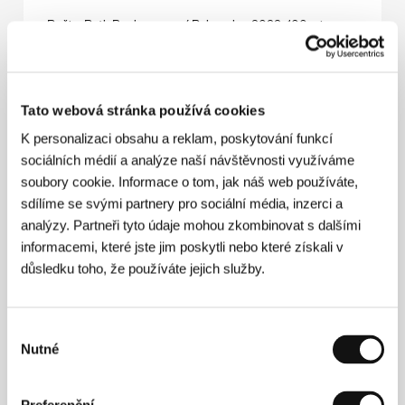
Režie: Ruth Beckermann / Rakousko, 2022, 100 min
Pornografická klasika, její chystaná adaptace a casting
pánských adeptů ve věku 16 až 99 let. Výsledkem není
film s hvězdičkou, ale poťouchlý i citlivý performativní
dokument. Z přečtených úryvků promlouvají jak vídeňská
Tato webová stránka používá cookies
prostitutka Josefina Mutzenbacherová, tak hlavně
různorodí účastníci castingu se svými postoji,
K personalizaci obsahu a reklam, poskytování funkcí
zkušenostmi a intimními historiemi.
sociálních médií a analýze naší návštěvnosti využíváme
soubory cookie. Informace o tom, jak náš web používáte,
Neduživý gurmán
sdílíme se svými partnery pro sociální média, inzerci a
(Flux Gourmet)
analýzy. Partneři tyto údaje mohou zkombinovat s dalšími
informacemi, které jste jim poskytli nebo které získali v
Režie: Peter Strickland / Velká Británie, USA, Maďarsko,
2022, 111 min
důsledku toho, že používáte jejich služby.
Plynatostí sužovaný vypravěč nás přivádí do uzavřeného
prostoru panského sídla, kde se mecenáška – ředitelka
Institutu zvukové gastronomie snaží vybudit trojčlenný
Výběr
kulinární kolektiv k ještě lepším výkonům. Komorní satira
Nutné
souhlasu
ukazuje, že v komunitě zvukové gastronomie je vše lítým
bojem o moc.