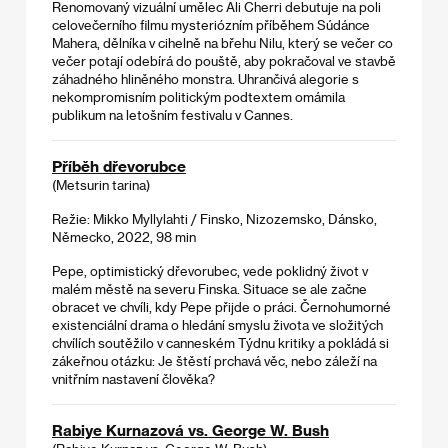
Renomovaný vizuální umělec Ali Cherri debutuje na poli
celovečerního filmu mysteriózním příběhem Súdánce
Mahera, dělníka v cihelně na břehu Nilu, který se večer co
večer potají odebírá do pouště, aby pokračoval ve stavbě
záhadného hliněného monstra. Uhrančivá alegorie s
nekompromisním politickým podtextem omámila
publikum na letošním festivalu v Cannes.
Příběh dřevorubce
(Metsurin tarina)
Režie: Mikko Myllylahti / Finsko, Nizozemsko, Dánsko,
Německo, 2022, 98 min
Pepe, optimistický dřevorubec, vede poklidný život v
malém městě na severu Finska. Situace se ale začne
obracet ve chvíli, kdy Pepe přijde o práci. Černohumorné
existenciální drama o hledání smyslu života ve složitých
chvílích soutěžilo v canneském Týdnu kritiky a pokládá si
zákeřnou otázku: Je štěstí prchavá věc, nebo záleží na
vnitřním nastavení člověka?
Rabiye Kurnazová vs. George W. Bush