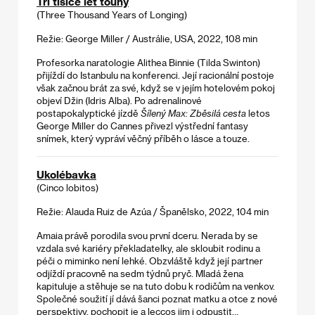
Tři tisíce let touhy
(Three Thousand Years of Longing)
Režie: George Miller / Austrálie, USA, 2022, 108 min
Profesorka naratologie Alithea Binnie (Tilda Swinton)
přijíždí do Istanbulu na konferenci. Její racionální postoje
však začnou brát za své, když se v jejím hotelovém pokoj
objeví Džin (Idris Alba). Po adrenalinové
postapokalyptické jízdě
Šílený Max: Zběsilá cesta
letos
George Miller do Cannes přivezl výstřední fantasy
snímek, který vypráví věčný příběh o lásce a touze.
Ukolébavka
(Cinco lobitos)
Režie: Alauda Ruiz de Azúa / Španělsko, 2022, 104 min
Amaia právě porodila svou první dceru. Nerada by se
vzdala své kariéry překladatelky, ale skloubit rodinu a
péči o miminko není lehké. Obzvláště když její partner
odjíždí pracovně na sedm týdnů pryč. Mladá žena
kapituluje a stěhuje se na tuto dobu k rodičům na venkov.
Společné soužití jí dává šanci poznat matku a otce z nové
perspektivy, pochopit je a leccos jim i odpustit…