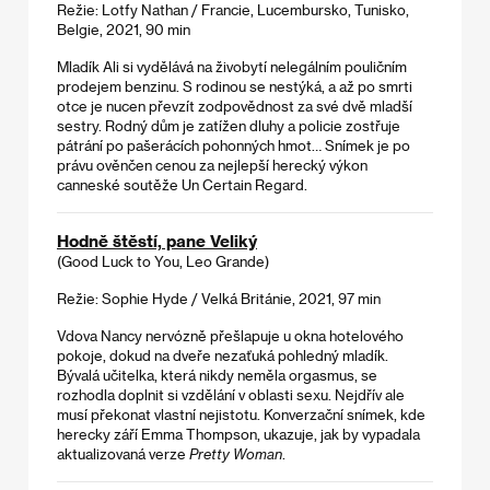
Režie: Lotfy Nathan / Francie, Lucembursko, Tunisko,
Belgie, 2021, 90 min
Mladík Ali si vydělává na živobytí nelegálním pouličním
prodejem benzinu. S rodinou se nestýká, a až po smrti
otce je nucen převzít zodpovědnost za své dvě mladší
sestry. Rodný dům je zatížen dluhy a policie zostřuje
pátrání po pašerácích pohonných hmot… Snímek je po
právu ověnčen cenou za nejlepší herecký výkon
canneské soutěže Un Certain Regard.
Hodně štěstí, pane Veliký
(Good Luck to You, Leo Grande)
Režie: Sophie Hyde / Velká Británie, 2021, 97 min
Vdova Nancy nervózně přešlapuje u okna hotelového
pokoje, dokud na dveře nezaťuká pohledný mladík.
Bývalá učitelka, která nikdy neměla orgasmus, se
rozhodla doplnit si vzdělání v oblasti sexu. Nejdřív ale
musí překonat vlastní nejistotu. Konverzační snímek, kde
herecky září Emma Thompson, ukazuje, jak by vypadala
aktualizovaná verze
Pretty Woman
.