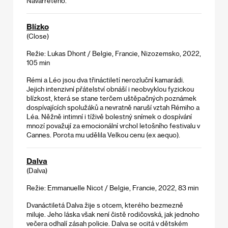
Navarreteho.
Blízko
(Close)
Režie: Lukas Dhont / Belgie, Francie, Nizozemsko, 2022,
105 min
Rémi a Léo jsou dva třináctiletí nerozluční kamarádi.
Jejich intenzivní přátelství obnáší i neobvyklou fyzickou
blízkost, která se stane terčem uštěpačných poznámek
dospívajících spolužáků a nevratně naruší vztah Rémiho a
Léa. Něžně intimní i
tíživě bolestný snímek o dospívání
mnozí považují za emocionální vrchol letošního festivalu v
Cannes. Porota mu udělila Velkou cenu (ex aequo).
Dalva
(Dalva)
Režie: Emmanuelle Nicot / Belgie, Francie, 2022, 83 min
Dvanáctiletá Dalva žije s otcem, kterého bezmezně
miluje. Jeho láska však není čistě rodičovská, jak jednoho
večera odhalí zásah policie. Dalva se ocitá v dětském