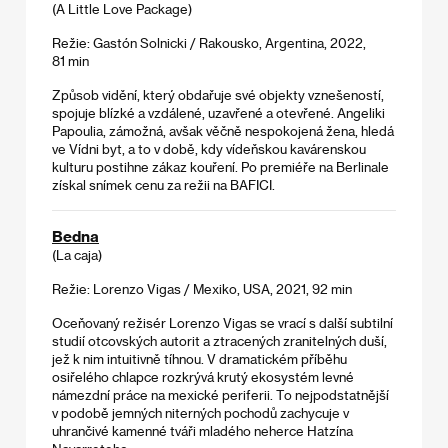
(A Little Love Package)
Režie: Gastón Solnicki / Rakousko, Argentina, 2022,
81 min
Způsob vidění, který obdařuje své objekty vznešeností,
spojuje blízké a vzdálené, uzavřené a otevřené. Angeliki
Papoulia, zámožná, avšak věčně nespokojená žena, hledá
ve Vídni byt, a to v době, kdy vídeňskou kavárenskou
kulturu postihne zákaz kouření. Po premiéře na Berlinale
získal snímek cenu za režii na BAFICI.
Bedna
(La caja)
Režie: Lorenzo Vigas / Mexiko, USA, 2021, 92 min
Oceňovaný režisér Lorenzo Vigas se vrací s další subtilní
studií otcovských autorit a ztracených zranitelných duší,
jež k nim intuitivně tíhnou. V dramatickém příběhu
osiřelého chlapce rozkrývá krutý ekosystém levné
námezdní práce na mexické periferii. To nejpodstatnější
v podobě jemných niterných pochodů zachycuje v
uhrančivé kamenné tváři mladého neherce Hatzína