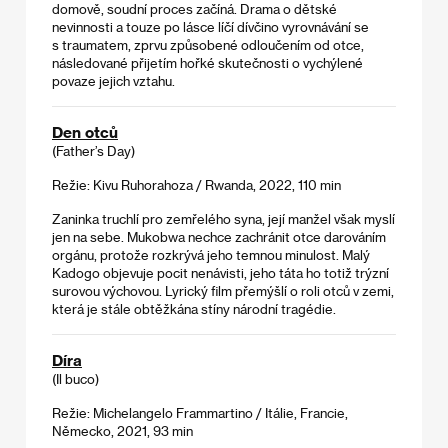
domově, soudní proces začíná. Drama o dětské
nevinnosti a touze po lásce líčí dívčino vyrovnávání se
s traumatem, zprvu způsobené odloučením od otce,
následované přijetím hořké skutečnosti o vychýlené
povaze jejich vztahu.
Den otců
(Father’s Day)
Režie: Kivu Ruhorahoza / Rwanda, 2022, 110 min
Zaninka truchlí pro zemřelého syna, její manžel však myslí
jen na sebe. Mukobwa nechce zachránit otce darováním
orgánu, protože rozkrývá jeho temnou minulost. Malý
Kadogo objevuje pocit nenávisti, jeho táta ho totiž trýzní
surovou výchovou. Lyrický film přemýšlí o roli otců v zemi,
která je stále obtěžkána stíny národní tragédie.
Díra
(Il buco)
Režie: Michelangelo Frammartino / Itálie, Francie,
Německo, 2021, 93 min