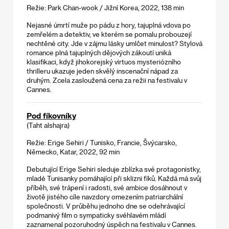
Režie: Park Chan-wook / Jižní Korea, 2022, 138 min
Nejasné úmrtí muže po pádu z hory, tajuplná vdova po
zemřelém a detektiv, ve kterém se pomalu probouzejí
nechtěné city. Jde v zájmu lásky umlčet minulost? Stylová
romance plná tajuplných dějových zákoutí uniká
klasifikaci, když jihokorejský virtuos mysteriózního
thrilleru ukazuje jeden skvělý inscenační nápad za
druhým. Zcela zasloužená cena za režii na festivalu v
Cannes.
Pod fíkovníky
(Taht alshajra)
Režie: Erige Sehiri / Tunisko, Francie, Švýcarsko,
Německo, Katar, 2022, 92 min
Debutující Erige Sehiri sleduje zblízka své protagonistky,
mladé Tunisanky pomáhající při sklizni fíků. Každá má svůj
příběh, své trápení i radosti, své ambice dosáhnout v
životě jistého cíle navzdory omezením patriarchální
společnosti. V průběhu jednoho dne se odehrávající
podmanivý film o sympaticky svéhlavém mládí
zaznamenal pozoruhodný úspěch na festivalu v Cannes.