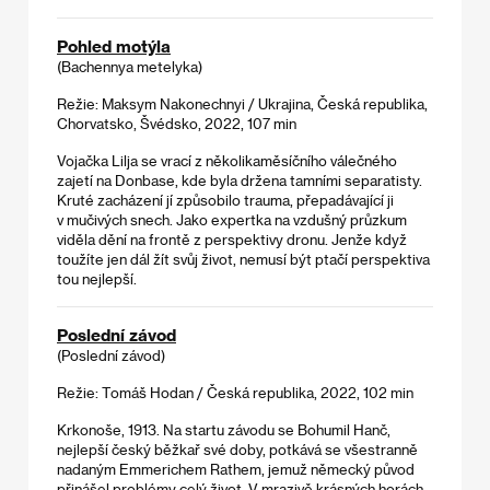
Pohled motýla
(Bachennya metelyka)
Režie: Maksym Nakonechnyi / Ukrajina, Česká republika,
Chorvatsko, Švédsko, 2022, 107 min
Vojačka Lilja se vrací z několikaměsíčního válečného
zajetí na Donbase, kde byla držena tamními separatisty.
Kruté zacházení jí způsobilo trauma, přepadávající ji
v mučivých snech. Jako expertka na vzdušný průzkum
viděla dění na frontě z perspektivy dronu. Jenže když
toužíte jen dál žít svůj život, nemusí být ptačí perspektiva
tou nejlepší.
Poslední závod
(Poslední závod)
Režie: Tomáš Hodan / Česká republika, 2022, 102 min
Krkonoše, 1913. Na startu závodu se Bohumil Hanč,
nejlepší český běžkař své doby, potkává se všestranně
nadaným Emmerichem Rathem, jemuž německý původ
přinášel problémy celý život. V mrazivě krásných horách