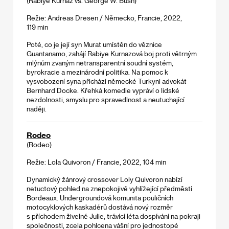
(Rabiye Kurnaz vs. George W. Bush)
Režie: Andreas Dresen / Německo, Francie, 2022,
119 min
Poté, co je její syn Murat umístěn do věznice
Guantanamo, zahájí Rabiye Kurnazová boj proti větrným
mlýnům zvaným netransparentní soudní systém,
byrokracie a mezinárodní politika. Na pomoc k
vysvobození syna přichází německé Turkyni advokát
Bernhard Docke. Křehká komedie vypráví o lidské
nezdolnosti, smyslu pro spravedlnost a neutuchající
naději.
Rodeo
(Rodeo)
Režie: Lola Quivoron / Francie, 2022, 104 min
Dynamický žánrový crossover Loly Quivoron nabízí
netuctový pohled na znepokojivě vyhlížející předměstí
Bordeaux. Undergroundová komunita pouličních
motocyklových kaskadérů dostává nový rozměr
s příchodem živelné Julie, trávící léta dospívání na pokraji
společnosti, zcela pohlcena vášní pro jednostopé