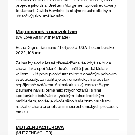
projede jako vlna. Brettem Morgenem zprostředkovaný
testament Davida Bowieho je stejně neuchopitelný a
uhrančivý jako umělec sám.
Můj románek s manželstvím
(My Love Affair with Marriage)
Režie: Signe Baumane / Lotyšsko, USA, Lucembursko,
2022, 108 min
Zelma byla od dětství přesvědčena, že když se bude
chovat jako spořádané děvče, určitě ji potká láska s
velkým L. Již první plaché interakce s opačným pohlavím
však ukázaly, že realita je od romantických představ
nepříjemně vzdálená. Animátorka a výtvarnice Signe
Baumane nahlíží téma milostných vztahů i s nimi
spojených očekávání s typickým, lehce ironickým
nadhledem, to vše je okořeněno hudebními vsuvkami
řeckého chóru či přiblížením neurochemických procesů v
mozku.
MUTZENBACHEROVÁ
(MUTZENBACHER)