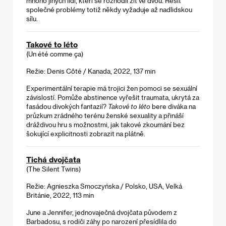
mnoho jiných lidí, kteří se rozhodli žít ve dvou. Řešit
společné problémy totiž někdy vyžaduje až nadlidskou
sílu.
Takové to léto
(Un été comme ça)
Režie: Denis Côté / Kanada, 2022, 137 min
Experimentální terapie má trojici žen pomoci se sexuální
závislostí. Pomůže abstinence vyřešit traumata, ukrytá za
fasádou divokých fantazií?
Takové to léto
bere diváka na
průzkum zrádného terénu ženské sexuality a přináší
dráždivou hru s možnostmi, jak takové zkoumání bez
šokující explicitnosti zobrazit na plátně.
Tichá dvojčata
(The Silent Twins)
Režie: Agnieszka Smoczyńska / Polsko, USA, Velká
Británie, 2022, 113 min
June a Jennifer, jednovaječná dvojčata původem z
Barbadosu, s rodiči záhy po narození přesídlila do