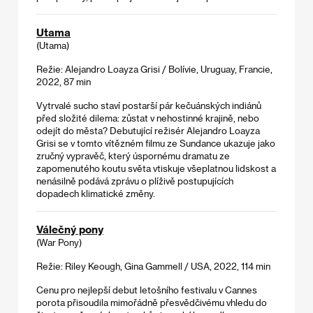
Utama
(Utama)
Režie: Alejandro Loayza Grisi / Bolívie, Uruguay, Francie,
2022, 87 min
Vytrvalé sucho staví postarší pár kečuánských indiánů
před složité dilema: zůstat v nehostinné krajině, nebo
odejít do města? Debutující režisér Alejandro Loayza
Grisi se v tomto vítězném filmu ze Sundance ukazuje jako
zručný vypravěč, který úspornému dramatu ze
zapomenutého koutu světa vtiskuje všeplatnou lidskost a
nenásilně podává zprávu o plíživě postupujících
dopadech klimatické změny.
Válečný pony
(War Pony)
Režie: Riley Keough, Gina Gammell / USA, 2022, 114 min
Cenu pro nejlepší debut letošního festivalu v Cannes
porota přisoudila mimořádně přesvědčivému vhledu do