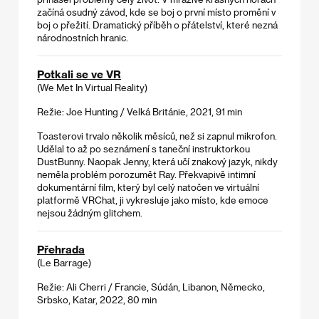
začíná osudný závod, kde se boj o první místo promění v
boj o přežití. Dramatický příběh o přátelství, které nezná
národnostních hranic.
Potkali se ve VR
(We Met In Virtual Reality)
Režie: Joe Hunting / Velká Británie, 2021, 91 min
Toasterovi trvalo několik měsíců, než si zapnul mikrofon.
Udělal to až po seznámení s taneční instruktorkou
DustBunny. Naopak Jenny, která učí znakový jazyk, nikdy
neměla problém porozumět Ray. Překvapivě intimní
dokumentární film, který byl celý natočen ve virtuální
platformě VRChat, ji vykresluje jako místo, kde emoce
nejsou žádným glitchem.
Přehrada
(Le Barrage)
Režie: Ali Cherri / Francie, Súdán, Libanon, Německo,
Srbsko, Katar, 2022, 80 min