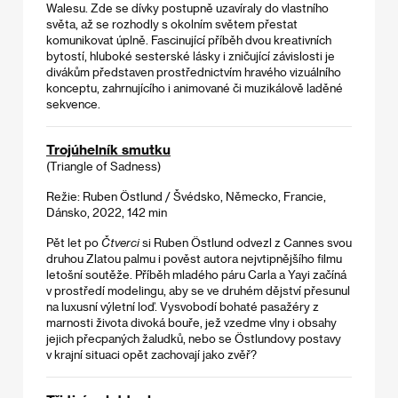
Walesu. Zde se dívky postupně uzavíraly do vlastního
světa, až se rozhodly s okolním světem přestat
komunikovat úplně. Fascinující příběh dvou kreativních
bytostí, hluboké sesterské lásky i zničující závislosti je
divákům představen prostřednictvím hravého vizuálního
konceptu, zahrnujícího i animované či muzikálově laděné
sekvence.
Trojúhelník smutku
(Triangle of Sadness)
Režie: Ruben Östlund / Švédsko, Německo, Francie,
Dánsko, 2022, 142 min
Pět let po
Čtverci
si Ruben Östlund odvezl z Cannes svou
druhou Zlatou palmu i pověst autora nejvtipnějšího filmu
letošní soutěže. Příběh mladého páru Carla a Yayi začíná
v prostředí modelingu, aby se ve druhém dějství přesunul
na luxusní výletní loď. Vysvobodí bohaté pasažéry z
marnosti života divoká bouře, jež vzedme vlny i obsahy
jejich přecpaných žaludků, nebo se Östlundovy postavy
v krajní situaci opět zachovají jako zvěř?