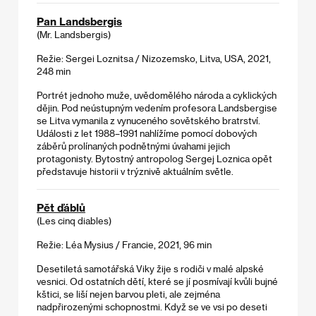
Pan Landsbergis
(Mr. Landsbergis)
Režie: Sergei Loznitsa / Nizozemsko, Litva, USA, 2021,
248 min
Portrét jednoho muže, uvědomělého národa a cyklických
dějin. Pod neústupným vedením profesora Landsbergise
se Litva vymanila z vynuceného sovětského bratrství.
Události z let 1988–1991 nahlížíme pomocí dobových
záběrů prolínaných podnětnými úvahami jejich
protagonisty. Bytostný antropolog Sergej Loznica opět
představuje historii v trýznivě aktuálním světle.
Pět ďáblů
(Les cinq diables)
Režie: Léa Mysius / Francie, 2021, 96 min
Desetiletá samotářská Viky žije s rodiči v malé alpské
vesnici. Od ostatních dětí, které se jí posmívají kvůli bujné
kštici, se liší nejen barvou pleti, ale zejména
nadpřirozenými schopnostmi. Když se ve vsi po deseti