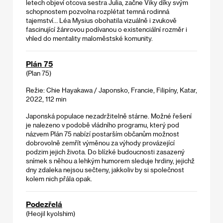
letech objeví otcova sestra Julia, začne Viky díky svým
schopnostem pozvolna rozplétat temná rodinná
tajemství… Léa Mysius obohatila vizuálně i zvukově
fascinující žánrovou podívanou o existenciální rozměr i
vhled do mentality maloměstské komunity.
Plán 75
(Plan 75)
Režie: Chie Hayakawa / Japonsko, Francie, Filipíny, Katar,
2022, 112 min
Japonská populace nezadržitelně stárne. Možné řešení
je nalezeno v podobě vládního programu, který pod
názvem Plán 75 nabízí postarším občanům možnost
dobrovolně zemřít výměnou za výhody provázející
podzim jejich života. Do blízké budoucnosti zasazený
snímek s něhou a lehkým humorem sleduje hrdiny, jejichž
dny zdaleka nejsou sečteny, jakkoliv by si společnost
kolem nich přála opak.
Podezřelá
(Heojil kyolshim)