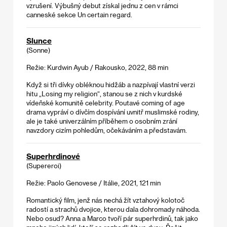
vzrušení. Výbušný debut získal jednu z cen v rámci
canneské sekce Un certain regard.
Slunce
(Sonne)
Režie: Kurdwin Ayub / Rakousko, 2022, 88 min
Když si tři dívky obléknou hidžáb a nazpívají vlastní verzi
hitu „Losing my religion“, stanou se z nich v kurdské
vídeňské komunitě celebrity. Poutavé coming of age
drama vypráví o dívčím dospívání uvnitř muslimské rodiny,
ale je také univerzálním příběhem o osobním zrání
navzdory cizím pohledům, očekáváním a představám.
Superhrdinové
(Supereroi)
Režie: Paolo Genovese / Itálie, 2021, 121 min
Romantický film, jenž nás nechá žít vztahový kolotoč
radostí a strachů dvojice, kterou dala dohromady náhoda.
Nebo osud? Anna a Marco tvoří pár superhrdinů, tak jako