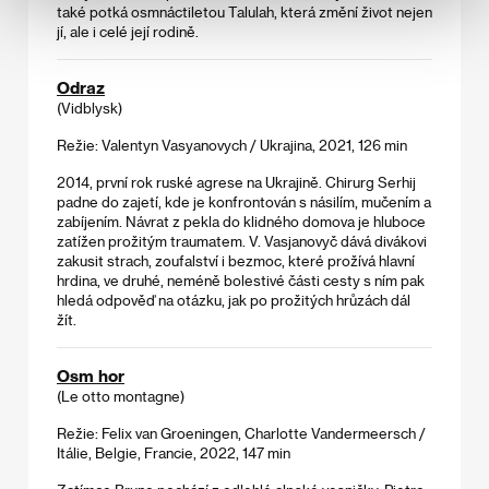
také potká osmnáctiletou Talulah, která změní život nejen
jí, ale i celé její rodině.
Odraz
(Vidblysk)
Režie: Valentyn Vasyanovych / Ukrajina, 2021, 126 min
2014, první rok ruské agrese na Ukrajině. Chirurg Serhij
padne do zajetí, kde je konfrontován s násilím, mučením a
zabíjením. Návrat z pekla do klidného domova je hluboce
zatížen prožitým traumatem. V. Vasjanovyč dává divákovi
zakusit strach, zoufalství i bezmoc, které prožívá hlavní
hrdina, ve druhé, neméně bolestivé části cesty s ním pak
hledá odpověď na otázku, jak po prožitých hrůzách dál
žít.
Osm hor
(Le otto montagne)
Režie: Felix van Groeningen, Charlotte Vandermeersch /
Itálie, Belgie, Francie, 2022, 147 min