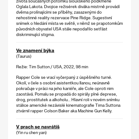
života současných potomků siouxského podkmene
Oglala Lakota. Dvojice režisérek diváka mistrně provádí
dvěma prolínajícími se příběhy, zasazenými do
nehostinné reality rezervace Pine Ridge. Sugestivní
snímek o hledání místa ve světě, v němž se prapotomkům
původních obyvatel USA stále nepodařilo setřást
diskriminující stigma.
Ve znamení býka
(Taurus)
Režie: Tim Sutton / USA, 2022, 98 min
Rapper Cole se vrací vyčerpaný z úspěšného turné.
Okolí, v čele s osobní asistentkou Ilanou, neúnavně
pokračuje v práci na jeho kariéře, ale Cole oproti nim
zaostává. Pomalu se propadá do spirály plné deprese,
drog, prostitutek a alkoholu… Hlavní roli v novém snímku
stálice americké nezávislé kinematografie Tima Suttona
ztvárnil rapper Colson Baker aka Machine Gun Kelly.
V prach se navrátíš
(Yin ru chen yan)