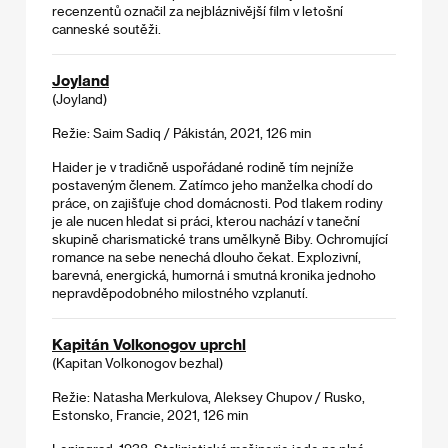
recenzentů označil za nejbláznivější film v letošní
canneské soutěži.
Joyland
(Joyland)
Režie: Saim Sadiq / Pákistán, 2021, 126 min
Haider je v tradičně uspořádané rodině tím nejníže
postaveným členem. Zatímco jeho manželka chodí do
práce, on zajišťuje chod domácnosti. Pod tlakem rodiny
je ale nucen hledat si práci, kterou nachází v taneční
skupině charismatické trans umělkyně Biby. Ochromující
romance na sebe nenechá dlouho čekat. Explozivní,
barevná, energická, humorná i smutná kronika jednoho
nepravděpodobného milostného vzplanutí.
Kapitán Volkonogov uprchl
(Kapitan Volkonogov bezhal)
Režie: Natasha Merkulova, Aleksey Chupov / Rusko,
Estonsko, Francie, 2021, 126 min