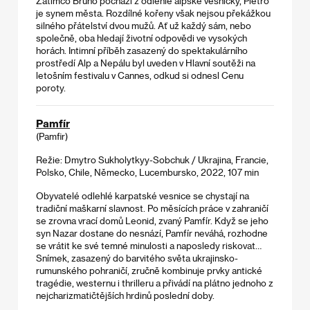
Zatímco Bruno pochází z odlehlé alpské vesničky, Pietro
je synem města. Rozdílné kořeny však nejsou překážkou
silného přátelství dvou mužů. Ať už každý sám, nebo
společně, oba hledají životní odpovědi ve vysokých
horách. Intimní příběh zasazený do spektakulárního
prostředí Alp a Nepálu byl uveden v Hlavní soutěži na
letošním festivalu v Cannes, odkud si odnesl Cenu
poroty.
Pamfír
(Pamfir)
Režie: Dmytro Sukholytkyy-Sobchuk / Ukrajina, Francie,
Polsko, Chile, Německo, Lucembursko, 2022, 107 min
Obyvatelé odlehlé karpatské vesnice se chystají na
tradiční maškarní slavnost. Po měsících práce v zahraničí
se zrovna vrací domů Leonid, zvaný Pamfír. Když se jeho
syn Nazar dostane do nesnází, Pamfír neváhá, rozhodne
se vrátit ke své temné minulosti a naposledy riskovat…
Snímek, zasazený do barvitého světa ukrajinsko-
rumunského pohraničí, zručně kombinuje prvky antické
tragédie, westernu i thrilleru a přivádí na plátno jednoho z
nejcharizmatičtějších hrdinů poslední doby.