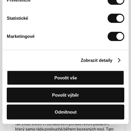
Preferenční
Něha
(Szelíd)
Statistické
Režie: Anna Eszter Nemes, László Csuja / Maďarsko,
2022, 92 min
Edina by udělala cokoliv, aby si splnila svůj sen, vyhrát
Marketingové
světový pohár v kulturistice. Protože trénink a podpůrné
léky něco stojí, je nucena vzít práci společnice ve
specializované eskortní agentuře. Všichni Edinu považují
jen za chodící muskulaturu a do jistého okamžiku tak
Zobrazit detaily
vnímá i samu sebe. Dokud do jejího života nevstoupí
láska…
Povolit vše
Noční pasažéři
(Les passagers de la nuit)
Povolit výběr
Režie: Mikhaël Hers / Francie, 2022, 111 min
Paříž, 80. léta. Elisabeth opustil manžel a její děti jsou
Odmítnout
připraveny vyletět z hnízda. Po letech finančního zajištění
a bezstarostnosti je nucena najít si nové zaměstnání, a
tak zkusí štěstí v rozhlasovém pořadu Noční pasažéři,
který sama ráda poslouchá během bezesných nocí. Tam