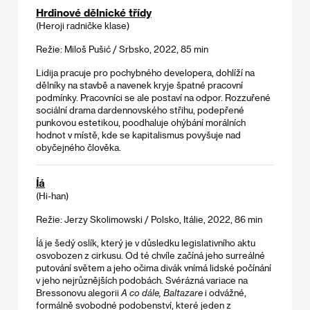
Hrdinové dělnické třídy
(Heroji radničke klase)
Režie: Miloš Pušić / Srbsko, 2022, 85 min
Lidija pracuje pro pochybného developera, dohlíží na
dělníky na stavbě a navenek kryje špatné pracovní
podmínky. Pracovníci se ale postaví na odpor. Rozzuřené
sociální drama dardennovského střihu, podepřené
punkovou estetikou, poodhaluje ohýbání morálních
hodnot v místě, kde se kapitalismus povyšuje nad
obyčejného člověka.
Íá
(Hi-han)
Režie: Jerzy Skolimowski / Polsko, Itálie, 2022, 86 min
Íá je šedý oslík, který je v důsledku legislativního aktu
osvobozen z cirkusu. Od té chvíle začíná jeho surreálné
putování světem a jeho očima divák vnímá lidské počínání
v jeho nejrůznějších podobách. Svérázná variace na
Bressonovu alegorii
A co dále, Baltazare
i odvážné,
formálně svobodné podobenství, které jeden z