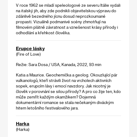
V roce 1962 se mladí speleologové ze severu Itálie vydali
na italský jih, aby zde podnikli objevitelskou výpravu do
zdánlivě bezedného jícnu dosud neprozkoumané
propasti. Vizuálně podmanivé scény zhmotňují na
filmovém plátně závratnost a vznešenost krásy přírody i
odhodlání a křehkost člověka.
Erupce lásky
(Fire of Love)
Režie: Sara Dosa / USA, Kanada, 2022, 93 min
Katia a Maurice. Geochemička a geolog. Okouzlující pár
vulkanologů, kteří strávili život na vrcholech aktivních
sopek, erupcím lávy i emocí navzdory. Jak nicotný je
člověk v porovnání se silou přírody? A pro co žije ten, kdo
může zemřít každým okamžikem? Dojemná
dokumentární romance se stala nečekaným diváckým
hitem letošního festivalového jara.
Harka
(Harka)