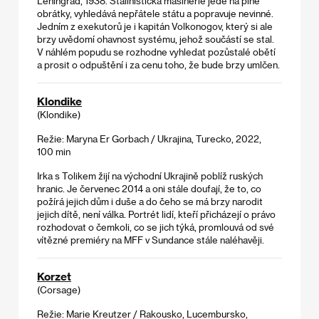
Leningrad, 1938. Stalinistická mašinerie jede na plné
obrátky, vyhledává nepřátele státu a popravuje nevinné.
Jedním z exekutorů je i kapitán Volkonogov, který si ale
brzy uvědomí ohavnost systému, jehož součástí se stal.
V náhlém popudu se rozhodne vyhledat pozůstalé obětí
a prosit o odpuštění i za cenu toho, že bude brzy umlčen.
Klondike
(Klondike)
Režie: Maryna Er Gorbach / Ukrajina, Turecko, 2022,
100 min
Irka s Tolikem žijí na východní Ukrajině poblíž ruských
hranic. Je červenec 2014 a oni stále doufají, že to, co
požírá jejich dům i duše a do čeho se má brzy narodit
jejich dítě, není válka. Portrét lidí, kteří přicházejí o právo
rozhodovat o čemkoli, co se jich týká, promlouvá od své
vítězné premiéry na MFF v Sundance stále naléhavěji.
Korzet
(Corsage)
Režie: Marie Kreutzer / Rakousko, Lucembursko,