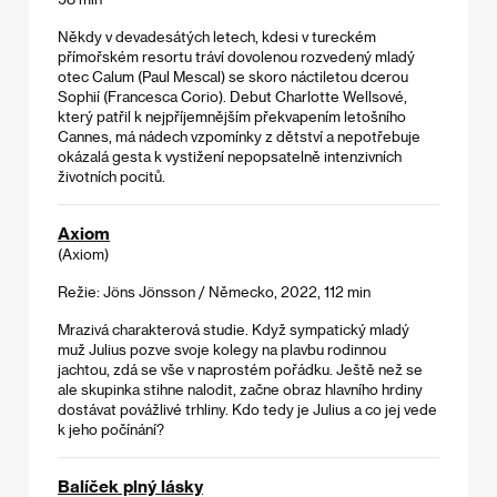
Někdy v devadesátých letech, kdesi v tureckém
přímořském resortu tráví dovolenou rozvedený mladý
otec Calum (Paul Mescal) se skoro náctiletou dcerou
Sophií (Francesca Corio). Debut Charlotte Wellsové,
který patřil k nejpříjemnějším překvapením letošního
Cannes, má nádech vzpomínky z dětství a nepotřebuje
okázalá gesta k vystižení nepopsatelně intenzivních
životních pocitů.
Axiom
(Axiom)
Režie: Jöns Jönsson / Německo, 2022, 112 min
Mrazivá charakterová studie. Když sympatický mladý
muž Julius pozve svoje kolegy na plavbu rodinnou
jachtou, zdá se vše v naprostém pořádku. Ještě než se
ale skupinka stihne nalodit, začne obraz hlavního hrdiny
dostávat povážlivé trhliny. Kdo tedy je Julius a co jej vede
k jeho počínání?
Balíček plný lásky