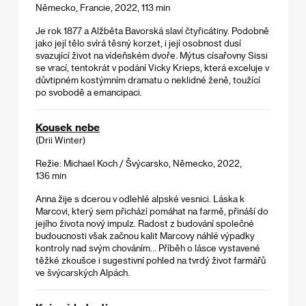
Německo, Francie, 2022, 113 min
Je rok 1877 a Alžběta Bavorská slaví čtyřicátiny. Podobně
jako její tělo svírá těsný korzet, i její osobnost dusí
svazující život na vídeňském dvoře. Mýtus císařovny Sissi
se vrací, tentokrát v podání Vicky Krieps, která exceluje v
důvtipném kostýmním dramatu o neklidné ženě, toužící
po svobodě a emancipaci.
Kousek nebe
(Drii Winter)
Režie: Michael Koch / Švýcarsko, Německo, 2022,
136 min
Anna žije s dcerou v odlehlé alpské vesnici. Láska k
Marcovi, který sem přichází pomáhat na farmě, přináší do
jejího života nový impulz. Radost z budování společné
budoucnosti však začnou kalit Marcovy náhlé výpadky
kontroly nad svým chováním… Příběh o lásce vystavené
těžké zkoušce i sugestivní pohled na tvrdý život farmářů
ve švýcarských Alpách.