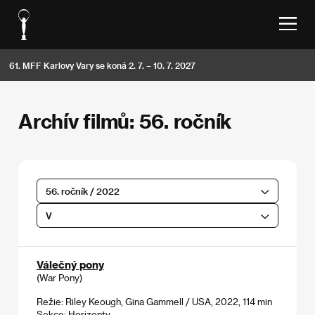
61. MFF Karlovy Vary se koná 2. 7. – 10. 7. 2027
Archív filmů: 56. ročník
56. ročník / 2022
V
Válečný pony
(War Pony)
Režie: Riley Keough, Gina Gammell / USA, 2022, 114 min
Sekce:
Horizonty