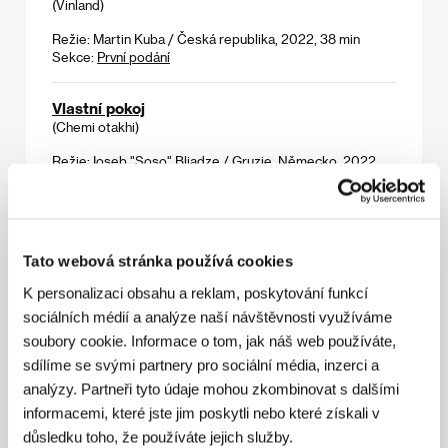
(Vinland)
Režie: Martin Kuba / Česká republika, 2022, 38 min
Sekce:
První podání
Vlastní pokoj
(Chemi otakhi)
Režie: Ioseb "Soso" Bliadze / Gruzie, Německo, 2022,
107 min
Sekce:
Hlavní soutěž
Všechno, všude, najednou
Tato webová stránka používá cookies
(Everything Everywhere All At Once)
K personalizaci obsahu a reklam, poskytování funkcí
Režie: Daniel Kwan, Daniel Scheinert / USA, 2022,
sociálních médií a analýze naší návštěvnosti využíváme
140 min
Sekce:
Půlnoční filmy
soubory cookie. Informace o tom, jak náš web používáte,
sdílíme se svými partnery pro sociální média, inzerci a
Všechny vrány světa
analýzy. Partneři tyto údaje mohou zkombinovat s dalšími
(Tian xia wu ya)
informacemi, které jste jim poskytli nebo které získali v
důsledku toho, že používáte jejich služby.
Režie: Yi Tang / Hongkong, 2021, 14 min