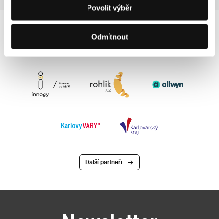
Povolit výběr
Odmítnout
Další partneři