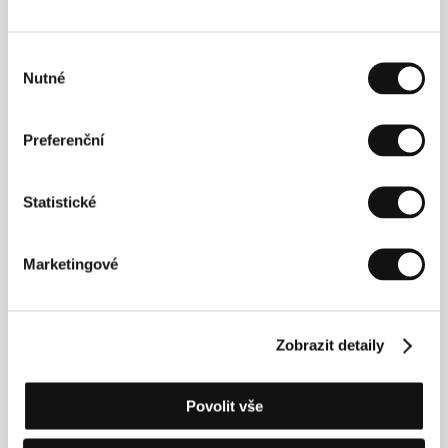
Sekce:
Pragueshorts ve Varech
Výběr
Vymývání mozku: Pohlaví-kamera-moc
Nutné
(Brainwashed: Sex-Camera-Power)
souhlasu
Režie: Nina Menkes / USA, 2022, 107 min
Sekce:
Návraty k pramenům
Preferenční
Vzdáleni
Statistické
(Tooi tokoro)
Režie: Masaaki Kudo / Japonsko, 2022, 128 min
Sekce:
Hlavní soutěž
Marketingové
V prach se navrátíš
(Yin ru chen yan)
Zobrazit detaily
Režie: Ruijun Li / Čína, 2022, 131 min
Sekce:
Horizonty
Povolit vše