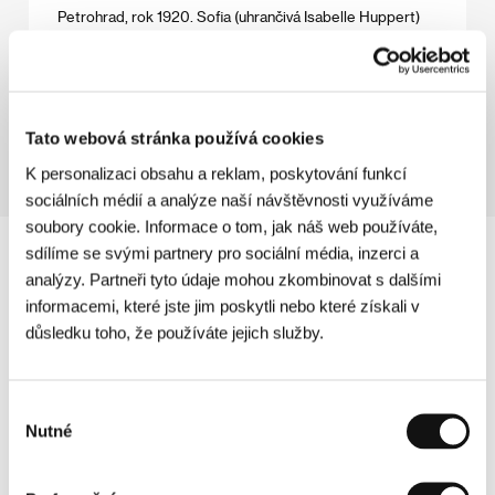
Petrohrad, rok 1920. Sofia (uhrančivá Isabelle Huppert)
má jediný cíl. Počít se svým manželem Trofimem dítě.
Doufá, že se tak konečně zbaví neodbytného strachu, že
ji manžel opustí. Čas plyne, dítě nepřichází, a situaci
komplikuje mladá osiřelá Gaňka, která se jednoho dne
stane součástí domácnosti...
Tato webová stránka používá cookies
K personalizaci obsahu a reklam, poskytování funkcí
sociálních médií a analýze naší návštěvnosti využíváme
soubory cookie. Informace o tom, jak náš web používáte,
sdílíme se svými partnery pro sociální média, inzerci a
analýzy. Partneři tyto údaje mohou zkombinovat s dalšími
informacemi, které jste jim poskytli nebo které získali v
důsledku toho, že používáte jejich služby.
Výběr
Nutné
souhlasu