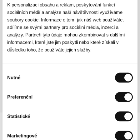
K personalizaci obsahu a reklam, poskytování funkcí
sociálních médií a analýze naší návštěvnosti využíváme
Řecké meruňky
(Grčke marelice)
soubory cookie. Informace o tom, jak náš web používáte,
sdílíme se svými partnery pro sociální média, inzerci a
Režie: Jan Krevatin / Chorvatsko, Slovinsko, 2024,
analýzy. Partneři tyto údaje mohou zkombinovat s dalšími
20 min
Sekce:
Future Frames: Generation NEXT
informacemi, které jste jim poskytli nebo které získali v
of European Cinema
důsledku toho, že používáte jejich služby.
Řetězové reakce
(Chain Reactions)
Výběr
Nutné
Režie: Alexandre O. Philippe / USA, 2024, 103 min
souhlasu
Sekce:
Návraty k pramenům
Preferenční
Statistické
Marketingové