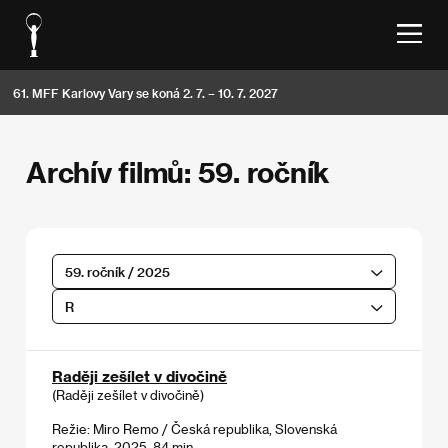
61. MFF Karlovy Vary se koná 2. 7. – 10. 7. 2027
Archív filmů: 59. ročník
59. ročník / 2025
R
Raději zešílet v divočině
(Raději zešílet v divočině)
Režie: Miro Remo / Česká republika, Slovenská
republika, 2025, 84 min