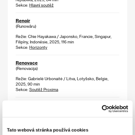
Sekce:
Hlavní soutěž
Renoir
(Runowâru)
Režie: Chie Hayakawa / Japonsko, Francie, Singapur,
Filipíny, Indonésie, 2025, 116 min
Sekce:
Horizonty
Renovace
(Renovacija)
Režie: Gabrielė Urbonaitė / Litva, Lotyšsko, Belgie,
2025, 90 min
Sekce:
Soutěž Proxima
Rozdělení
(Taqsim)
Režie: Diana Allan / Libanon, Palestina, Kanada, 2025,
61 min
Tato webová stránka používá cookies
Sekce:
Imagina