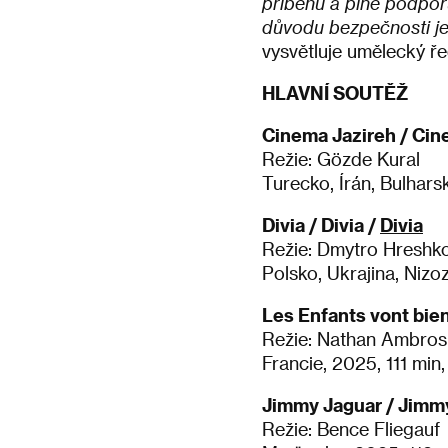
příběhů a plně podporu
důvodu bezpečnosti jeh
vysvětluje umělecký řed
HLAVNÍ SOUTĚŽ
Cinema Jazireh / Cin
Režie: Gözde Kural
Turecko, Írán, Bulhar
Divia / Divia /
Divia
Režie: Dmytro Hreshk
Polsko, Ukrajina, Niz
Les Enfants vont bien
Režie: Nathan Ambros
Francie, 2025, 111 min
Jimmy Jaguar / Jimm
Režie: Bence Fliegauf