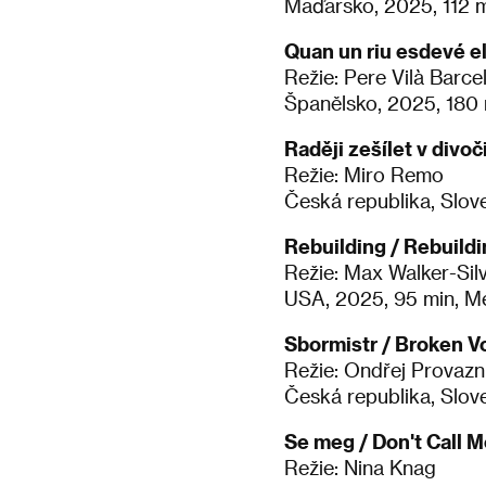
Maďarsko, 2025, 112 m
Quan un riu esdevé e
Režie: Pere Vilà Barce
Španělsko, 2025, 180 
Raději zešílet v divoč
Režie: Miro Remo
Česká republika, Slov
Rebuilding / Rebuildi
Režie: Max Walker-Si
USA, 2025, 95 min, M
Sbormistr / Broken V
Režie: Ondřej Provazn
Česká republika, Slov
Se meg / Don't Call 
Režie: Nina Knag