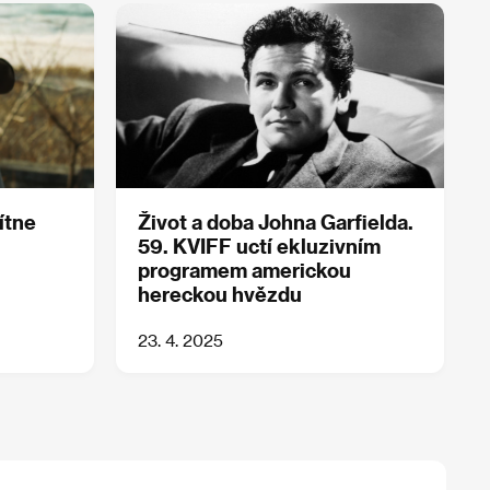
ítne
Život a doba Johna Garfielda.
59. KVIFF uctí ekluzivním
programem americkou
hereckou hvězdu
23. 4. 2025