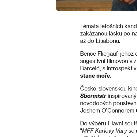
Témata letošních kandi
zakázanou lásku po na
až do Lisabonu.
Bence Fliegauf, jehož d
sugestivní filmovou viz
Barceló, s introspekti
stane moře
.
Česko-slovenskou kin
Sbormistr
inspirovaný
novodobých poustevn
Joshem O’Connorem
Do výběru Hlavní soutě
"
MFF Karlovy Vary se v