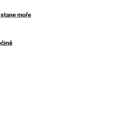
y stane moře
očině