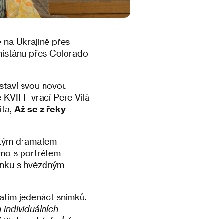
e na Ukrajině přes
ánistánu přes Colorado
edstaví svou novou
e KVIFF vrací Pere Vilà
ita,
Až se z řeky
ckým dramatem
mo s portrétem
vinku s hvězdným
zatím jedenáct snímků.
 individuálních