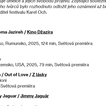
je umělce a jejich svobodu projevu. Zbývající soutěžní t
o tvůrců bylo rozhodnuto odložit jeho oznámení až blí
itel festivalu Karel Och.
ema Jazireh /
Kino Džazíra
sko, Rumunsko, 2025, 124 min, Světová premiéra
o
ozemsko, USA, 2025, 79 min, Světová premiéra
 / Out of Love /
Z lásky
ioni
, Světová premiéra
y Jaguar /
Jimmy Jaguár