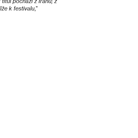
itul pochází z Íránu; z
že k festivalu
,"