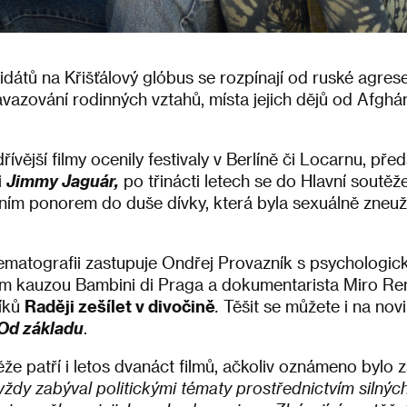
dátů na Křišťálový glóbus se rozpínají od ruské agres
vazování rodinných vztahů, místa jejich dějů od Afgh
řívější filmy ocenily festivaly v Berlíně či Locarnu, př
i
Jimmy Jaguár,
po třinácti letech se do Hlavní soutěž
vním ponorem do duše dívky, která byla sexuálně zneuž
ematografii zastupuje Ondřej Provazník s psychologi
m kauzou Bambini di Praga a dokumentarista Miro Re
íků
Raději zešílet v divočině
.
Těšit se můžete i na no
Od základu
.
že patří i letos dvanáct filmů, ačkoliv oznámeno bylo 
ždy zabýval politickými tématy prostřednictvím silných