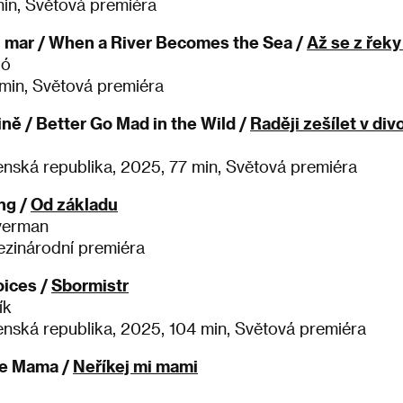
in, Světová premiéra
l mar / When a River Becomes the Sea /
Až se z řek
ló
min, Světová premiéra
ině / Better Go Mad in the Wild /
Raději zešílet v div
enská republika, 2025, 77 min, Světová premiéra
ng /
Od základu
lverman
ezinárodní premiéra
oices /
Sbormistr
ík
enská republika, 2025, 104 min, Světová premiéra
Me Mama /
Neříkej mi mami