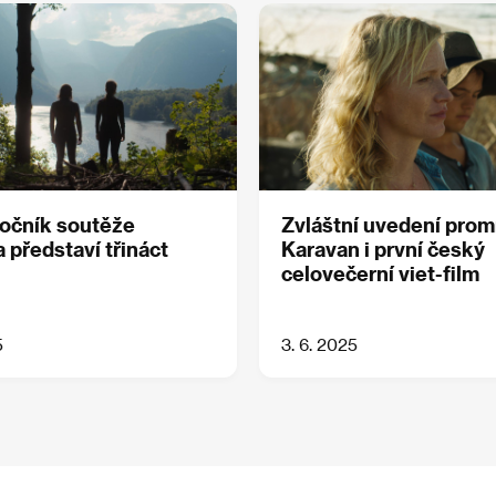
ročník soutěže
Zvláštní uvedení prom
 představí třináct
Karavan i první český
celovečerní viet-film
5
3. 6. 2025