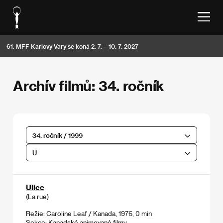
61. MFF Karlovy Vary se koná 2. 7. – 10. 7. 2027
Archív filmů: 34. ročník
34. ročník / 1999
U
Ulice
(La rue)
Režie: Caroline Leaf / Kanada, 1976, 0 min
Sekce:
Kanadské animované filmy