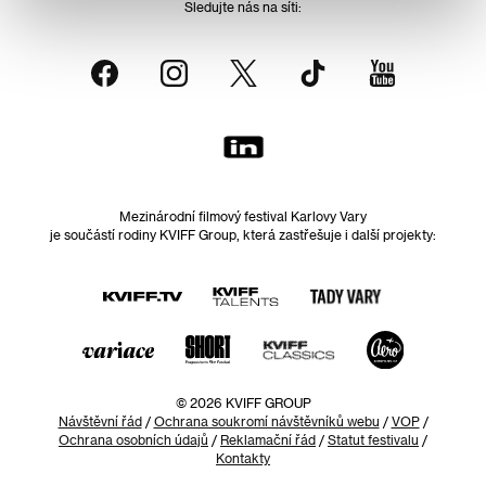
Sledujte nás na síti:
Mezinárodní filmový festival Karlovy Vary
je součástí rodiny KVIFF Group, která zastřešuje i další projekty:
© 2026 KVIFF GROUP
Návštěvní řád
/
Ochrana soukromí návštěvníků webu
/
VOP
/
Ochrana osobních údajů
/
Reklamační řád
/
Statut festivalu
/
Kontakty