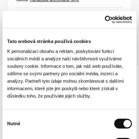
U Pána Boha za pecí
(U pana Boga za piecem)
Režie: Jacek Bromski / Polsko, 1998, 0 min
Sekce:
Na východ od Západu
Tato webová stránka používá cookies
K personalizaci obsahu a reklam, poskytování funkcí
sociálních médií a analýze naší návštěvnosti využíváme
soubory cookie. Informace o tom, jak náš web používáte,
sdílíme se svými partnery pro sociální média, inzerci a
analýzy. Partneři tyto údaje mohou zkombinovat s dalšími
informacemi, které jste jim poskytli nebo které získali v
důsledku toho, že používáte jejich služby.
Výběr
Nutné
souhlasu