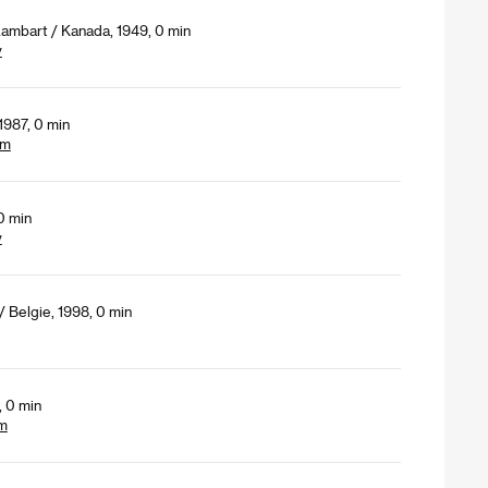
ambart / Kanada, 1949, 0 min
y
1987, 0 min
lm
0 min
y
 Belgie, 1998, 0 min
, 0 min
lm