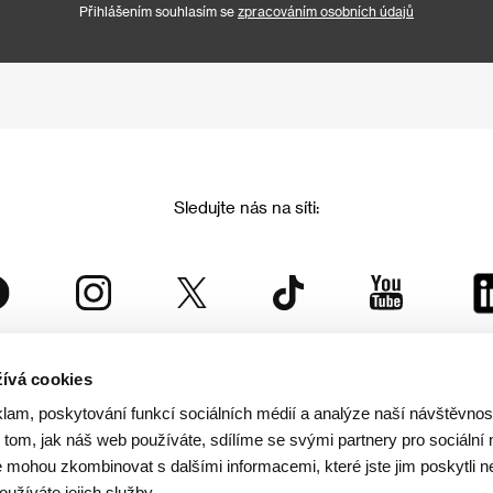
Přihlášením souhlasím se
zpracováním osobních údajů
Sledujte nás na síti:
ívá cookies
Mezinárodní filmový festival Karlovy Vary
klam, poskytování funkcí sociálních médií a analýze naší návštěvno
je součástí rodiny KVIFF Group, která zastřešuje i další projekty:
tom, jak náš web používáte, sdílíme se svými partnery pro sociální 
je mohou zkombinovat s dalšími informacemi, které jste jim poskytli n
oužíváte jejich služby.