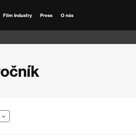
Film Industry
Press
O nás
ročník