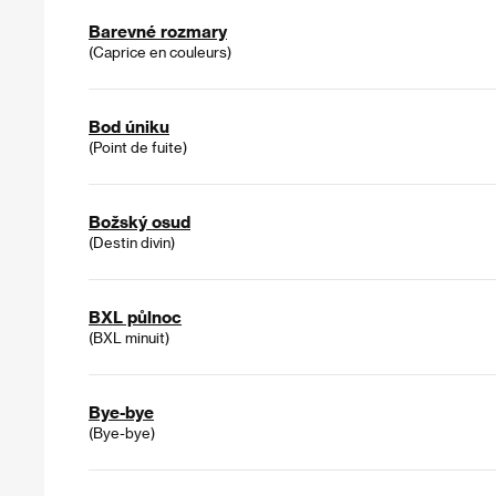
Barevné rozmary
(Caprice en couleurs)
Bod úniku
(Point de fuite)
Božský osud
(Destin divin)
BXL půlnoc
(BXL minuit)
Bye-bye
(Bye-bye)