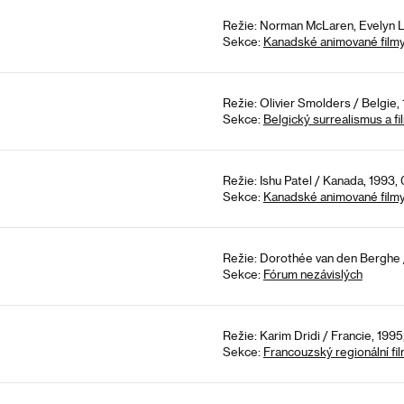
Režie: Norman McLaren, Evelyn L
Sekce:
Kanadské animované film
Režie: Olivier Smolders / Belgie, 
Sekce:
Belgický surrealismus a fi
Režie: Ishu Patel / Kanada, 1993, 
Sekce:
Kanadské animované film
Režie: Dorothée van den Berghe /
Sekce:
Fórum nezávislých
Režie: Karim Dridi / Francie, 1995
Sekce:
Francouzský regionální fi