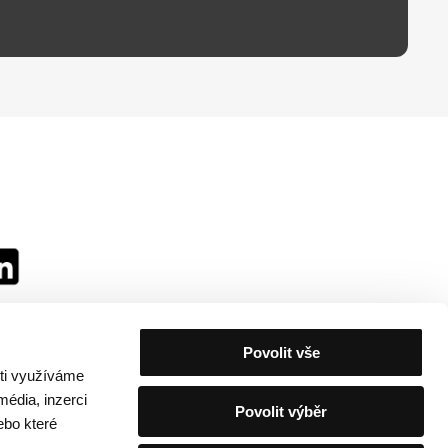
Povolit vše
sti využíváme
média, inzerci
Povolit výběr
ebo které