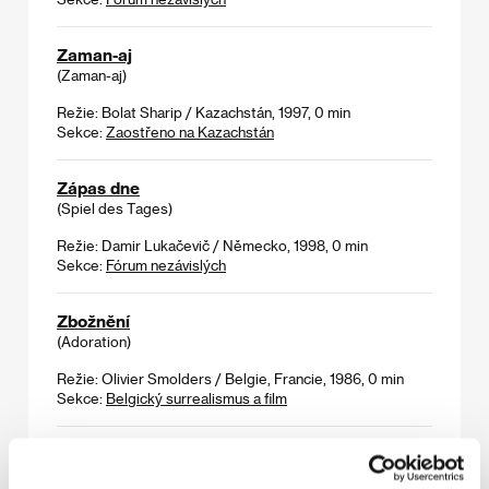
Zaman-aj
(Zaman-aj)
Režie: Bolat Sharip / Kazachstán, 1997, 0 min
Sekce:
Zaostřeno na Kazachstán
Zápas dne
(Spiel des Tages)
Režie: Damir Lukačevič / Německo, 1998, 0 min
Sekce:
Fórum nezávislých
Zbožnění
(Adoration)
Režie: Olivier Smolders / Belgie, Francie, 1986, 0 min
Sekce:
Belgický surrealismus a film
Zdravý nemocný Vlastimilený Brodský
(Zdravý nemocný Vlastimilený Brodský)