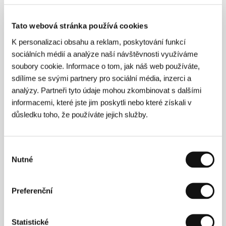
Režie: Ondřej Havelka / Česká republika, 1999, 0 min
Sekce:
České filmy 1998 - 99
Tato webová stránka používá cookies
K personalizaci obsahu a reklam, poskytování funkcí
Zimní spáči
sociálních médií a analýze naší návštěvnosti využíváme
(Winterschläfer)
soubory cookie. Informace o tom, jak náš web používáte,
Režie: Tom Tykwer / Německo, 1997, 0 min
sdílíme se svými partnery pro sociální média, inzerci a
Sekce:
Fórum nezávislých
analýzy. Partneři tyto údaje mohou zkombinovat s dalšími
informacemi, které jste jim poskytli nebo které získali v
Zkáza Otraru
důsledku toho, že používáte jejich služby.
(Otarardan kujreui/Gibel Otrara)
Režie: Ardak Amirkulov / SSSR, 1991, 0 min
Sekce:
Zaostřeno na Kazachstán
Výběr
Nutné
souhlasu
Z pekla štěstí
(Z pekla štěstí)
Preferenční
Režie: Zdeněk Troška / Česká republika, 1999, 0 min
Sekce:
České filmy 1998 - 99
Statistické