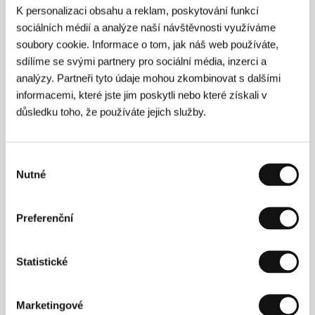
K personalizaci obsahu a reklam, poskytování funkcí
sociálních médií a analýze naší návštěvnosti využíváme
Pod jedním nebem
(Pod edno nebe)
soubory cookie. Informace o tom, jak náš web používáte,
sdílíme se svými partnery pro sociální média, inzerci a
Režie: Krassimir Krumov / Bulharsko, 2003, 89 min
analýzy. Partneři tyto údaje mohou zkombinovat s dalšími
informacemi, které jste jim poskytli nebo které získali v
Poslední vlak
důsledku toho, že používáte jejich služby.
(Poslednij pojezd)
Režie: Alexey German Jr. / Rusko, 2003, 82 min
Výběr
Rychlík do hlavního města
Nutné
souhlasu
(Stoličnyj skoryj)
Režie: Artem Antonov / Rusko, 2003, 30 min
Preferenční
Shantytown Blues
(Angel na obočině)
Statistické
Režie: Svetlana Stasenko / Rusko, 2004, 108 min
Marketingové