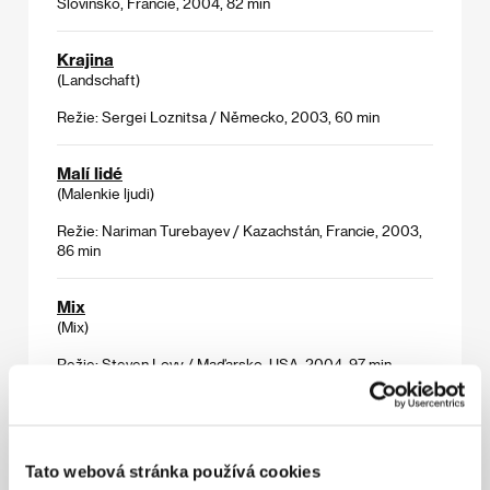
Slovinsko, Francie, 2004, 82 min
Krajina
(Landschaft)
Režie: Sergei Loznitsa / Německo, 2003, 60 min
Malí lidé
(Malenkie ljudi)
Režie: Nariman Turebayev / Kazachstán, Francie, 2003,
86 min
Mix
(Mix)
Režie: Steven Lovy / Maďarsko, USA, 2004, 97 min
Navrátilec
(Povratnik)
Tato webová stránka používá cookies
Režie: Jovan Arsenić / Německo, Srbsko, 2003, 68 min