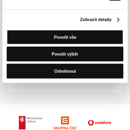
Somnambulka
(Somnambuul)
Režie: Sulev Keedus / Estonsko, Finsko, 2003, 129 min
Zobrazit detaily
Svědkové
Povolit vše
(Svjedoci)
Režie: Vinko Brešan / Chorvatsko, 2003, 88 min
Povolit výběr
Vodní bomba pro tlustého kocoura
(Üdensbumba resnajam runcim)
Odmítnout
Režie: Varis Brasla / Lotyšsko, Estonsko, 2004, 78 min