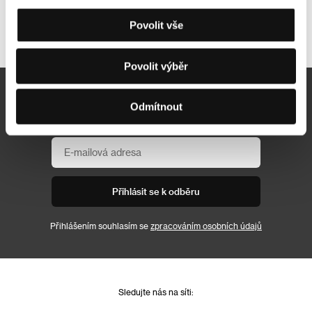
Povolit vše
Další partneři
Povolit výběr
Newsletter
Odmítnout
Přihlásit se k odběru
Přihlášením souhlasím se
zpracováním osobních údajů
Sledujte nás na síti: