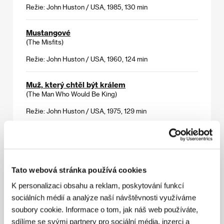
Režie: John Huston / USA, 1985, 130 min
Mustangové
(The Misfits)
Režie: John Huston / USA, 1960, 124 min
Muž, který chtěl být králem
(The Man Who Would Be King)
Režie: John Huston / USA, 1975, 129 min
Nadmuté město
(Fat City)
Režie: John Huston / USA, 1972, 100 min
Tato webová stránka používá cookies
K personalizaci obsahu a reklam, poskytování funkcí
Odlesky ve zlatém oku
sociálních médií a analýze naší návštěvnosti využíváme
(Reflections in a Golden Eye)
soubory cookie. Informace o tom, jak náš web používáte,
Režie: John Huston / USA, 1967, 108 min
sdílíme se svými partnery pro sociální média, inzerci a