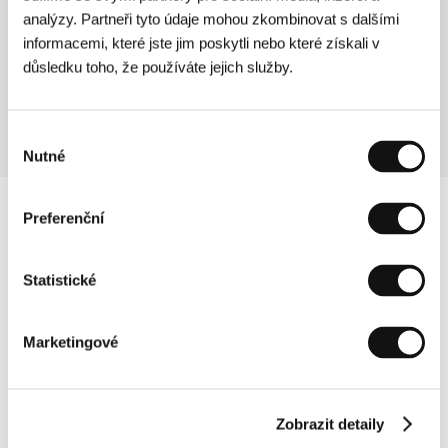
analýzy. Partneři tyto údaje mohou zkombinovat s dalšími
Poklad na Sierra Madre
informacemi, které jste jim poskytli nebo které získali v
(The Treasure of the Sierra Madre)
důsledku toho, že používáte jejich služby.
Režie: John Huston / USA, 1948, 126 min
Výběr
Nutné
souhlasu
Preferenční
Statistické
Marketingové
Zobrazit detaily