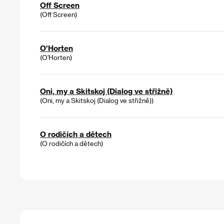
Off Screen
(Off Screen)
O'Horten
(O'Horten)
Oni, my a Skitskoj (Dialog ve střižně)
(Oni, my a Skitskoj (Dialog ve střižně))
O rodičích a dětech
(O rodičích a dětech)