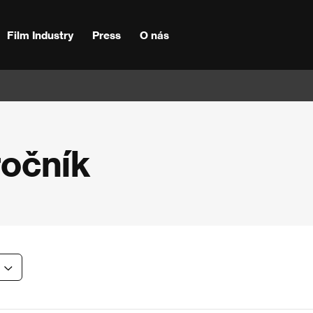
Film Industry
Press
O nás
ročník