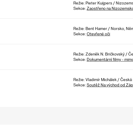
Režie: Pieter Kuijpers / Nizozem
Sekce:
Zaostřeno na Nizozemsk
Režie: Bent Hamer / Norsko, Něm
Sekce:
Otevřené oči
Režie: Zdeněk N. Bričkovský / Če
Sekce:
Dokumentární filmy - mim
Režie: Vladimír Michálek / Česká 
Sekce:
Soutěž Na východ od Zá