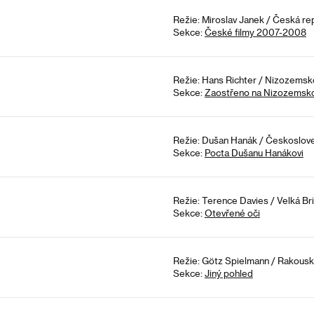
Režie: Miroslav Janek / Česká re
Sekce:
České filmy 2007-2008
Režie: Hans Richter / Nizozemsk
Sekce:
Zaostřeno na Nizozemsk
Režie: Dušan Hanák / Českoslove
Sekce:
Pocta Dušanu Hanákovi
Režie: Terence Davies / Velká Bri
Sekce:
Otevřené oči
Režie: Götz Spielmann / Rakousko
Sekce:
Jiný pohled