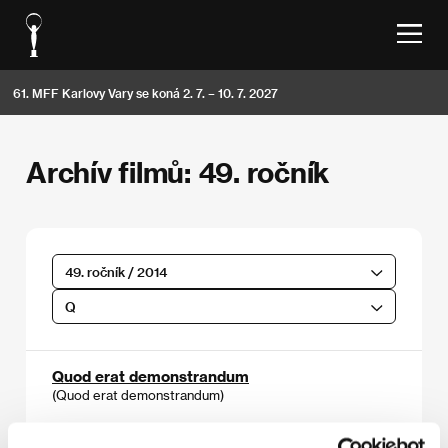
61. MFF Karlovy Vary se koná 2. 7. – 10. 7. 2027
Archív filmů: 49. ročník
49. ročník / 2014
Q
Quod erat demonstrandum
(Quod erat demonstrandum)
Režie: Andrei Gruzsniczki / Rumunsko, 2013, 105 min
Sekce:
Dny kritiků Variety: Evropa dnes!