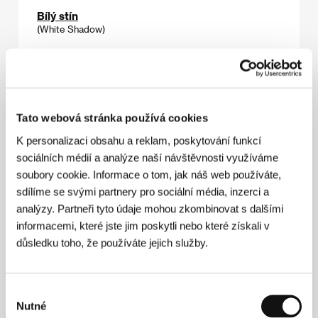
Bílý stín
(White Shadow)
Režie: Noaz Deshe / Itálie, Německo, Tanzanie, 2013,
115 min
Sekce:
Dny kritiků Variety: Evropa dnes!
Björk: Biophilia Live
Tato webová stránka používá cookies
(Björk: Biophilia Live)
K personalizaci obsahu a reklam, poskytování funkcí
Režie: Peter Strickland, Nick Fenton / Velká Británie,
sociálních médií a analýze naší návštěvnosti využíváme
Island, 2014, 97 min
soubory cookie. Informace o tom, jak náš web používáte,
Sekce:
Zvláštní uvedení
sdílíme se svými partnery pro sociální média, inzerci a
analýzy. Partneři tyto údaje mohou zkombinovat s dalšími
Bomba s pánem v jeho botě
informacemi, které jste jim poskytli nebo které získali v
(The Bomb with a Man in His Shoe)
důsledku toho, že používáte jejich služby.
Režie: Ben Rivers / Velká Británie, 2005, 15 min
Sekce:
Pocta Benu Riversovi
Výběr
Bota
Nutné
souhlasu
(Bota)