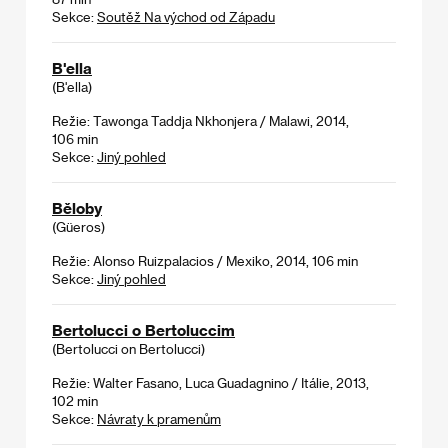
Sekce:
Soutěž Na východ od Západu
B'ella
(B'ella)
Režie: Tawonga Taddja Nkhonjera / Malawi, 2014,
106 min
Sekce:
Jiný pohled
Běloby
(Güeros)
Režie: Alonso Ruizpalacios / Mexiko, 2014, 106 min
Sekce:
Jiný pohled
Bertolucci o Bertoluccim
(Bertolucci on Bertolucci)
Režie: Walter Fasano, Luca Guadagnino / Itálie, 2013,
102 min
Sekce:
Návraty k pramenům