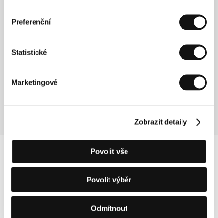
Režie: Iris Elezi, Thomas Logoreci / Albánie, Itálie,
Preferenční
Kosovo, 2014, 100 min
Sekce:
Soutěž Na východ od Západu
Statistické
Budoucí lidstvo
(The Coming Race)
Marketingové
Režie: Ben Rivers / Velká Británie, 2006, 5 min
Sekce:
Pocta Benu Riversovi
Zobrazit detaily
Povolit vše
Povolit výběr
Odmítnout