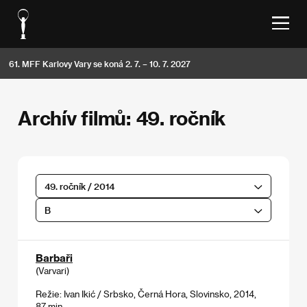
61. MFF Karlovy Vary se koná 2. 7. – 10. 7. 2027
Archív filmů: 49. ročník
49. ročník / 2014
B
Barbaři
(Varvari)
Režie: Ivan Ikić / Srbsko, Černá Hora, Slovinsko, 2014,
87 min