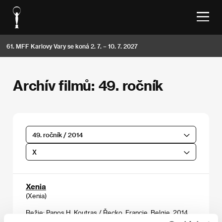
61. MFF Karlovy Vary se koná 2. 7. – 10. 7. 2027
Archív filmů: 49. ročník
49. ročník / 2014
X
Xenia
(Xenia)
Režie: Panos H. Koutras / Řecko, Francie, Belgie, 2014,
128 min