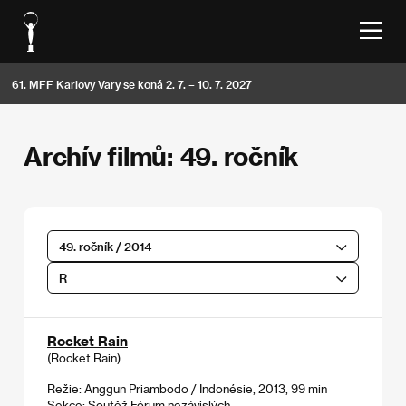
61. MFF Karlovy Vary se koná 2. 7. – 10. 7. 2027
Archív filmů: 49. ročník
49. ročník / 2014
R
Rocket Rain
(Rocket Rain)
Režie: Anggun Priambodo / Indonésie, 2013, 99 min
Sekce:
Soutěž Fórum nezávislých