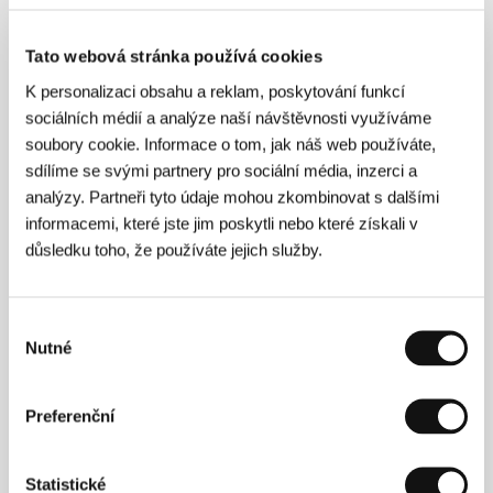
Režie: Ludwig Wüst / Rakousko, 2014, 75 min
Sekce:
Imagina
Tato webová stránka používá cookies
K personalizaci obsahu a reklam, poskytování funkcí
Rudl
sociálních médií a analýze naší návštěvnosti využíváme
(Sack Barrow)
soubory cookie. Informace o tom, jak náš web používáte,
Režie: Ben Rivers / Velká Británie, 2010, 20 min
sdílíme se svými partnery pro sociální média, inzerci a
Sekce:
Pocta Benu Riversovi
analýzy. Partneři tyto údaje mohou zkombinovat s dalšími
informacemi, které jste jim poskytli nebo které získali v
Růžový šum
důsledku toho, že používáte jejich služby.
(Ruido Rosa)
Režie: Roberto Flores Prieto / Kolumbie, 2014, 100 min
Sekce:
Soutěž Fórum nezávislých
Výběr
Nutné
souhlasu
Rybka a kočka
(Mahi Va Gorbeh)
Preferenční
Režie: Shahram Mokri / Írán, 2013, 134 min
Sekce:
Horizonty
Statistické