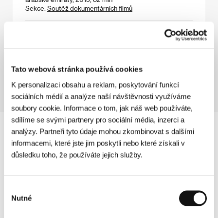
Sekce:
Soutěž dokumentárních filmů
45 let
(45 Years)
Režie: Andrew Haigh / Velká Británie, 2015, 93 min
Sekce:
Horizonty
Tato webová stránka používá cookies
K personalizaci obsahu a reklam, poskytování funkcí
sociálních médií a analýze naší návštěvnosti využíváme
soubory cookie. Informace o tom, jak náš web používáte,
sdílíme se svými partnery pro sociální média, inzerci a
analýzy. Partneři tyto údaje mohou zkombinovat s dalšími
informacemi, které jste jim poskytli nebo které získali v
důsledku toho, že používáte jejich služby.
Výběr
Nutné
souhlasu