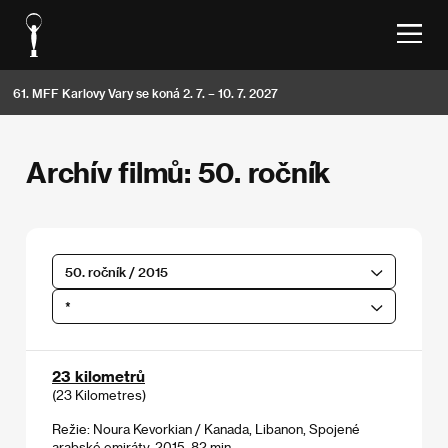
61. MFF Karlovy Vary se koná 2. 7. – 10. 7. 2027
Archív filmů: 50. ročník
50. ročník / 2015
*
23 kilometrů
(23 Kilometres)
Režie: Noura Kevorkian / Kanada, Libanon, Spojené
arabské emiráty, 2015, 82 min