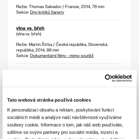
Režie: Thomas Salvador / Francie, 2014, 78 min
Sekce:
Dny kritiků Variety
vlna vs. břeh
(vlna vs. břeh)
Režie: Martin Štrba / Česká republika, Slovenská
republika, 2014, 88 min
Sekce:
Dokumentární filmy - mimo soutěž
Vše, co sdílíme
(Allt vi delar)
Režie: Jerry Carlsson / Švédsko, 2014, 25 min
Sekce:
První podání
Tato webová stránka používá cookies
Všechno dobře dopadne
K personalizaci obsahu a reklam, poskytování funkcí
(Alles wird gut)
sociálních médií a analýze naší návštěvnosti využíváme
soubory cookie. Informace o tom, jak náš web používáte,
Režie: Patrick Vollrath / Rakousko, Německo, 2015,
30 min
sdílíme se svými partnery pro sociální média, inzerci a
Sekce:
První podání