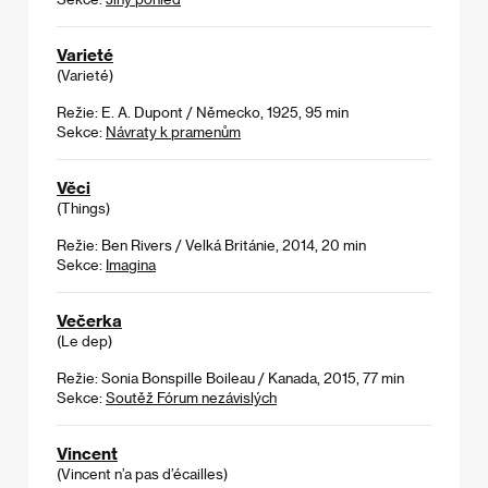
Varieté
(Varieté)
Režie: E. A. Dupont / Německo, 1925, 95 min
Sekce:
Návraty k pramenům
Věci
(Things)
Režie: Ben Rivers / Velká Británie, 2014, 20 min
Sekce:
Imagina
Večerka
(Le dep)
Režie: Sonia Bonspille Boileau / Kanada, 2015, 77 min
Sekce:
Soutěž Fórum nezávislých
Vincent
(Vincent n’a pas d’écailles)