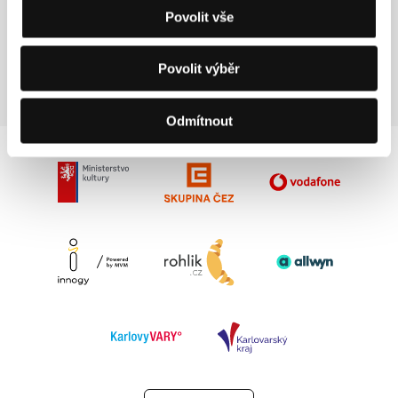
Povolit vše
Režie: Larisa Shepitko / SSSR, 1976, 102 min
Sekce:
Pocta Larise Šepiťkové
Povolit výběr
Odmítnout