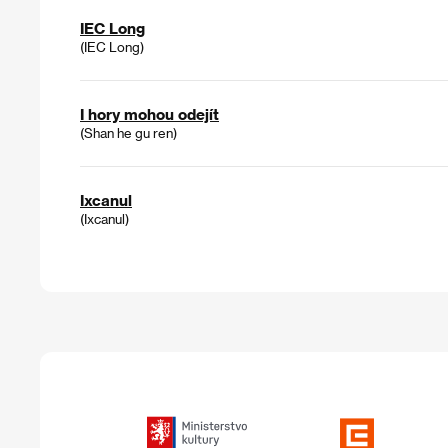
IEC Long
(IEC Long)
I hory mohou odejít
(Shan he gu ren)
Ixcanul
(Ixcanul)