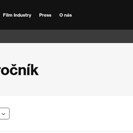
Film Industry
Press
O nás
ročník