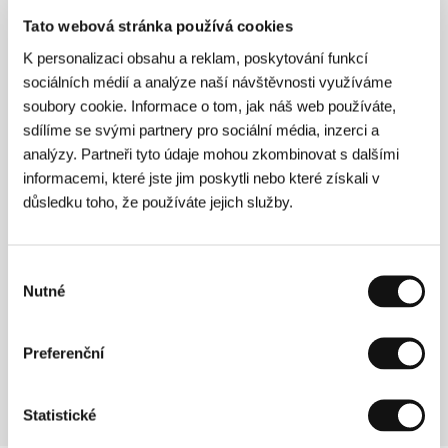
Červený pavouk
(Czerwony pająk)
Tato webová stránka používá cookies
Režie: Marcin Koszałka / Polsko, Česká republika,
K personalizaci obsahu a reklam, poskytování funkcí
Slovenská republika, 2015, 90 min
sociálních médií a analýze naší návštěvnosti využíváme
Sekce:
Hlavní soutěž
soubory cookie. Informace o tom, jak náš web používáte,
sdílíme se svými partnery pro sociální média, inzerci a
Chemo
analýzy. Partneři tyto údaje mohou zkombinovat s dalšími
(Chemia)
informacemi, které jste jim poskytli nebo které získali v
Režie: Bartek Prokopowicz / Polsko, 2015, 105 min
důsledku toho, že používáte jejich služby.
Sekce:
Soutěž Na východ od Západu
CHROM
Výběr
(KROM)
Nutné
souhlasu
Režie: Bujar Alimani / Albánie, Kosovo, Německo, Řecko,
2015, 78 min
Preferenční
Sekce:
Soutěž Na východ od Západu
Statistické