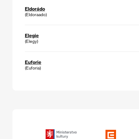
Eldorádo
(Eldoraado)
Elegie
(Elegy)
Euforie
(Euforia)