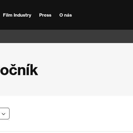
Film Industry
Press
O nás
ročník