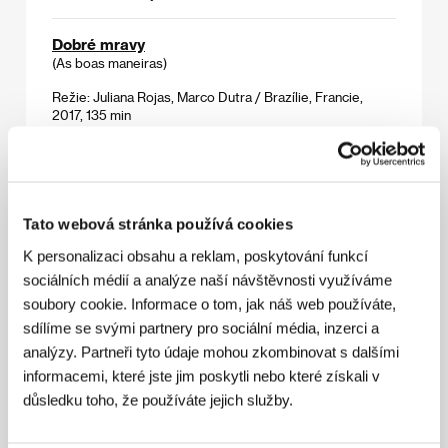
Dobré mravy
(As boas maneiras)
Režie: Juliana Rojas, Marco Dutra / Brazílie, Francie,
2017, 135 min
Sekce:
Horizonty
Domestik
(Domestik)
Tato webová stránka používá cookies
Režie: Adam Sedlák / Česká republika, Slovenská
republika, 2018, 116 min
K personalizaci obsahu a reklam, poskytování funkcí
Sekce:
Hlavní soutěž
sociálních médií a analýze naší návštěvnosti využíváme
soubory cookie. Informace o tom, jak náš web používáte,
Donbas
sdílíme se svými partnery pro sociální média, inzerci a
(Donbass)
analýzy. Partneři tyto údaje mohou zkombinovat s dalšími
informacemi, které jste jim poskytli nebo které získali v
Režie: Sergei Loznitsa / Německo, Ukrajina, Francie,
Nizozemsko, Rumunsko, 2018, 121 min
důsledku toho, že používáte jejich služby.
Sekce:
Jiný pohled