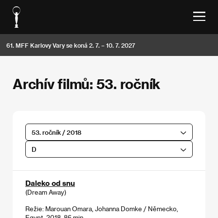
61. MFF Karlovy Vary se koná 2. 7. – 10. 7. 2027
Archív filmů: 53. ročník
53. ročník / 2018
D
Daleko od snu
(Dream Away)
Režie: Marouan Omara, Johanna Domke / Německo,
Egypt, 2018, 86 min