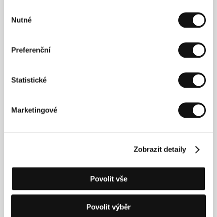
Dovlatov
Výběr
(Dovlatov)
Nutné
souhlasu
Režie: Alexey German Jr. / Rusko, Polsko, Srbsko, 2018,
126 min
Preferenční
Sekce:
Horizonty
Do noci
Statistické
(To the Night)
Režie: Peter Brunner / Rakousko, USA, 2018, 102 min
Marketingové
Sekce:
Hlavní soutěž
Drahý synu
(Weldi)
Zobrazit detaily
Režie: Mohamed Ben Attia / Tunisko, Belgie, Francie,
Katar, 2018, 100 min
Sekce:
Horizonty
Povolit vše
Drž si šátek, Tatjano
Povolit výběr
(Pidä huivista kiinni, Tatjana)