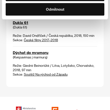
Režie: Aki Kaurismäki / Finsko, 1994, 60 min
Odmítnout
Sekce:
Sedm blízkých setkání
Dukla 61
(Dukla 61)
Režie: David Ondříček / Česká republika, 2018, 150 min
Sekce:
České filmy 2017–2018
Dýchat do mramoru
(Kvėpavimas į marmurą)
Režie: Giedrė Beinoriūtė / Litva, Lotyšsko, Chorvatsko,
2018, 97 min
Sekce:
Soutěž Na východ od Západu