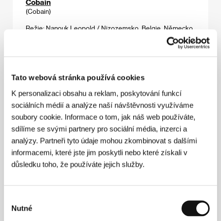
Cobain
(Cobain)
Režie: Nanouk Leopold / Nizozemsko, Belgie, Německo,
2017, 94 min
Sekce:
Jiný pohled
Černá matka
Tato webová stránka používá cookies
(Black Mother)
K personalizaci obsahu a reklam, poskytování funkcí
Režie: Khalik Allah / USA, Jamajka, 2018, 77 min
sociálních médií a analýze naší návštěvnosti využíváme
Sekce:
Imagina
soubory cookie. Informace o tom, jak náš web používáte,
sdílíme se svými partnery pro sociální média, inzerci a
Čistý
analýzy. Partneři tyto údaje mohou zkombinovat s dalšími
(Čistoća)
informacemi, které jste jim poskytli nebo které získali v
Režie: Neven Samardžić / Bosna a Hercegovina, 2017,
důsledku toho, že používáte jejich služby.
38 min
Sekce:
První podání
Výběr
Chata na prodej
Nutné
(Chata na prodej)
souhlasu