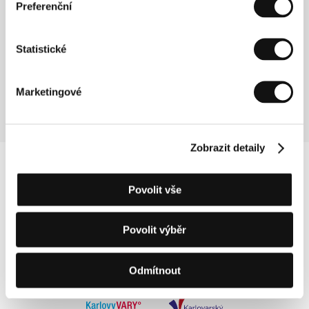
Preferenční
Krvavé pohádky
(Krvavé pohádky)
Statistické
Režie: Tereza Kovandová / Česká republika, 2018, 8 min
Sekce:
České filmy 2018-2019
Marketingové
Zobrazit detaily
Povolit vše
Povolit výběr
Odmítnout