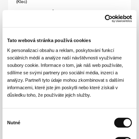
(Klec)
Režie: Jiří Strach / Česká republika, 2019, 87 min
Sekce:
České filmy 2018-2019
Koko-di koko-da
(Koko-di koko-da)
Tato webová stránka používá cookies
Režie: Johannes Nyholm / Švédsko, Dánsko, 2019,
K personalizaci obsahu a reklam, poskytování funkcí
84 min
sociálních médií a analýze naší návštěvnosti využíváme
Sekce:
Jiný pohled
soubory cookie. Informace o tom, jak náš web používáte,
sdílíme se svými partnery pro sociální média, inzerci a
Konfuciánský sen
analýzy. Partneři tyto údaje mohou zkombinovat s dalšími
(Kongzi meng)
informacemi, které jste jim poskytli nebo které získali v
Režie: Mijie Li / Čína, 2019, 85 min
důsledku toho, že používáte jejich služby.
Sekce:
Soutěž dokumentárních filmů
Kouř
Výběr
(Kouř)
Nutné
souhlasu
Režie: Tomáš Vorel / Československo, 1990, 89 min
Sekce:
Bez cenzury