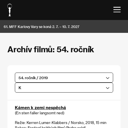
61. MFF Karlovy Vary se koná 2. 7. – 10. 7. 2027
Archív filmů: 54. ročník
54. ročník / 2019
K
Kámen k zemi nespěchá
(En sten faller langsomt ned)
Režie: Kerren Lumer-Klabbers / Norsko, 2018, 15 min
Sekce:
Festival krátkých filmů Praha uvádí