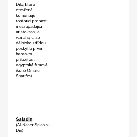
Dílo, které
otevřeně
komentuje
rostoucí propast
mezi upadající
aristokracií a
vzmáhající se
dělnickou třídou,
poskytlo první
hereckou
příležitost
egyptské filmové
ikoně Omaru
Sharifovi.
Saladin
(Al-Naser Salah al-
Din)