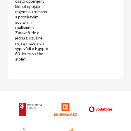
často opomíjený
klenot spojuje
dojemnou romanci
s pronikavým
sociálním
realismem.
Zároveň jde o
jednu z vizuálně
nejzajímavějších
výpovědí o Egyptě
60. let minulého
století.