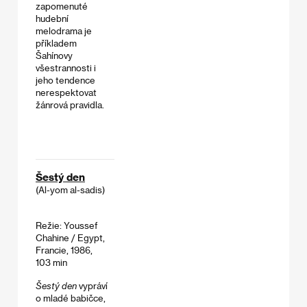
zapomenuté
hudební
melodrama je
příkladem
Šahínovy
všestrannosti i
jeho tendence
nerespektovat
žánrová pravidla.
Šestý den
(Al-yom al-sadis)
Režie: Youssef
Chahine / Egypt,
Francie, 1986,
103 min
Šestý den
vypráví
o mladé babičce,