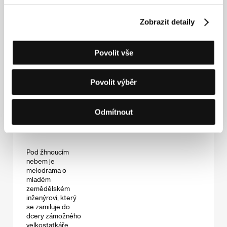
egyptskou
filmovou tradicí.
Zobrazit detaily
Povolit vše
Pod žhnoucím
nebem
(Siraa fil wadi)
Povolit výběr
Režie: Youssef
Odmítnout
Chahine / Egypt,
1954, 116 min
Pod žhnoucím
nebem je
melodrama o
mladém
zemědělském
inženýrovi, který
se zamiluje do
dcery zámožného
velkostatkáře.