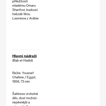
příležitostí
mladému Omaru
Sharifovi, budoucí
hvězdě filmu
Lawrence
z Arábie
.
Hlavní nádraží
(Bab el-Hadid)
Režie: Youssef
Chahine / Egypt,
1958, 73 min
Šahínovo vrcholné
dílo, dost možná i
nejvlivnější a