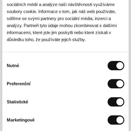
sociálních médií a analýze naší návštěvnosti využíváme
debut je
ukázkovým
soubory cookie. Informace o tom, jak náš web používáte,
příkladem
sdílíme se svými partnery pro sociální média, inzerci a
egyptských
analýzy. Partneři tyto údaje mohou zkombinovat s dalšími
studiových filmů
své doby.
informacemi, které jste jim poskytli nebo které získali v
Fantaskní komedie
důsledku toho, že používáte jejich služby.
pojednává o
zesnulém otci
rodiny, který
sleduje, jak se
Výběr
bezprostředně po
Nutné
souhlasu
jeho smrti
proměňuje jeho
žena a dcera.
Atypický debut
Preferenční
mladého a
zručného
egyptského
Statistické
režiséra, který
usiluje o nalezení
rovnováhy mezi
Marketingové
americkým
filmovým
vzděláním a