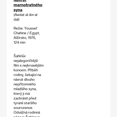
marnotratného
syna
(Awdat al-ibn al
dal)
Režie: Youssef
Chahine / Egypt,
Alžírsko, 1976,
124 min
Šahínův
nejalegoričtější
film s nejkrvavějším
koncem. Příběh
rodiny, čekající na
návrat dlouho
nepřítomného
mladšího syna,
který ji má
zachránit před
tyranií staršího
sourozence.
Odvážná rodinná
sága je Šahínovo