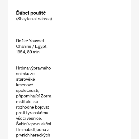
Ďábel pouště
(Shaytan al-sahraa)
Režie: Youssef
Chahine / Egypt,
1954, 89 min
Hrdina výpravného
snímku ze
starověké
kmenové
společnosti,
připomínající Zorra
mstitele, se
rozhodne bojovat
proti tyranskému
vůdci vesnice.
Šahínův první akční
film nabídl jednu z
prvních hereckých