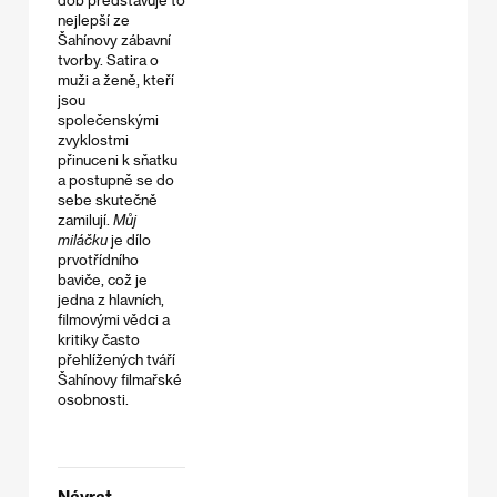
nejlepší ze
Šahínovy zábavní
tvorby. Satira o
muži a ženě, kteří
jsou
společenskými
zvyklostmi
přinuceni k sňatku
a postupně se do
sebe skutečně
zamilují.
Můj
miláčku
je dílo
prvotřídního
baviče, což je
jedna z hlavních,
filmovými vědci a
kritiky často
přehlížených tváří
Šahínovy filmařské
osobnosti.​
Návrat