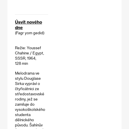
Úsvit nového
dne
(Fagr yom gedid)
Režie: Youssef
Chahine / Egypt,
SSSR, 1964,
128 min
Melodrama ve
stylu Douglase
Sirka vypráví o
čtyřicátnici ze
středostavovské
rodiny, jež se
zamiluje do
vysokoškolského
studenta
dělnického
původu. Šahínův