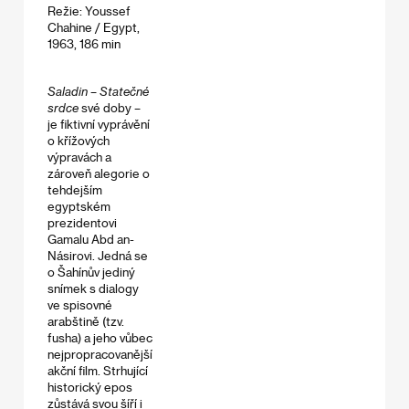
Režie: Youssef
Chahine / Egypt,
1963, 186 min
Saladin
–
Statečné
srdce
své doby –
je fiktivní vyprávění
o křížových
výpravách a
zároveň alegorie o
tehdejším
egyptském
prezidentovi
Gamalu Abd an-
Násirovi. Jedná se
o Šahínův jediný
snímek s dialogy
ve spisovné
arabštině (tzv.
fusha) a jeho vůbec
nejpropracovanější
akční film. Strhující
historický epos
zůstává svou šíří i