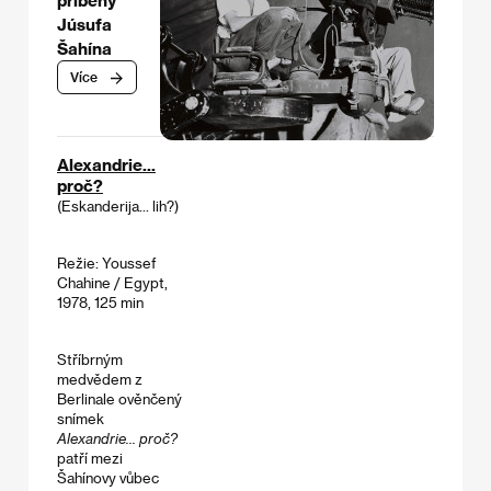
Júsufa
Šahína
Více
Alexandrie...
proč?
(Eskanderija... lih?)
Režie: Youssef
Chahine / Egypt,
1978, 125 min
Stříbrným
medvědem z
Berlinale ověnčený
snímek
Alexandrie... proč?
patří mezi
Šahínovy vůbec