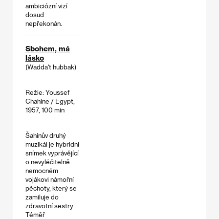
ambiciózní vizí
dosud
nepřekonán.
Sbohem, má
lásko
(Wadda't hubbak)
Režie: Youssef
Chahine / Egypt,
1957, 100 min
Šahínův druhý
muzikál je hybridní
snímek vyprávějící
o nevyléčitelně
nemocném
vojákovi námořní
pěchoty, který se
zamiluje do
zdravotní sestry.
Téměř