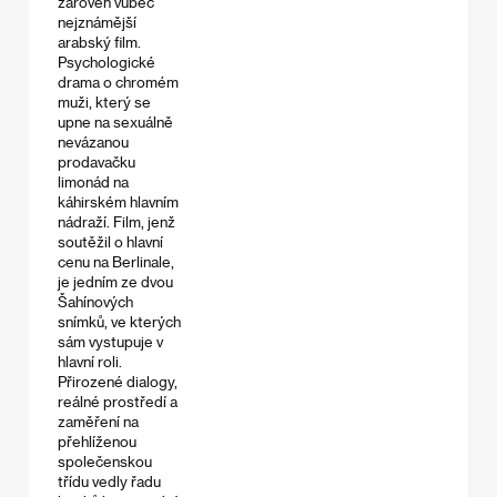
zároveň vůbec
nejznámější
arabský film.
Psychologické
drama o chromém
muži, který se
upne na sexuálně
nevázanou
prodavačku
limonád na
káhirském hlavním
nádraží. Film, jenž
soutěžil o hlavní
cenu na Berlinale,
je jedním ze dvou
Šahínových
snímků, ve kterých
sám vystupuje v
hlavní roli.
Přirozené dialogy,
reálné prostředí a
zaměření na
přehlíženou
společenskou
třídu vedly řadu