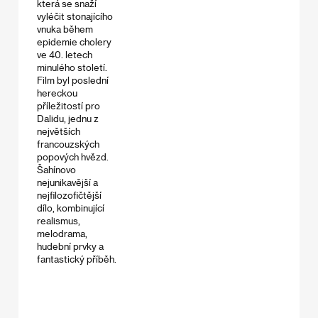
která se snaží
vyléčit stonajícího
vnuka během
epidemie cholery
ve 40. letech
minulého století.
Film byl poslední
hereckou
příležitostí pro
Dalidu, jednu z
největších
francouzských
popových hvězd.
Šahínovo
nejunikavější a
nejfilozofičtější
dílo, kombinující
realismus,
melodrama,
hudební prvky a
fantastický příběh.