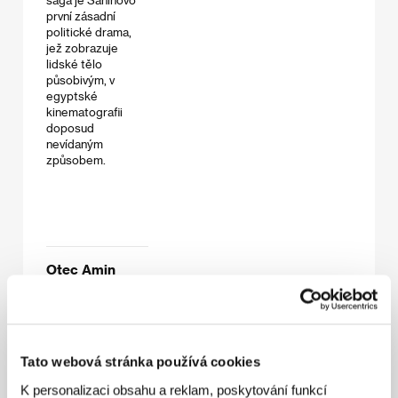
první zásadní
politické drama,
jež zobrazuje
lidské tělo
působivým, v
egyptské
kinematografii
doposud
nevídaným
způsobem.
Otec Amin
(Baba Amin)
Režie: Youssef
Chahine / Egypt,
1950, 110 min
Tato webová stránka používá cookies
K personalizaci obsahu a reklam, poskytování funkcí
Šahínův režijní