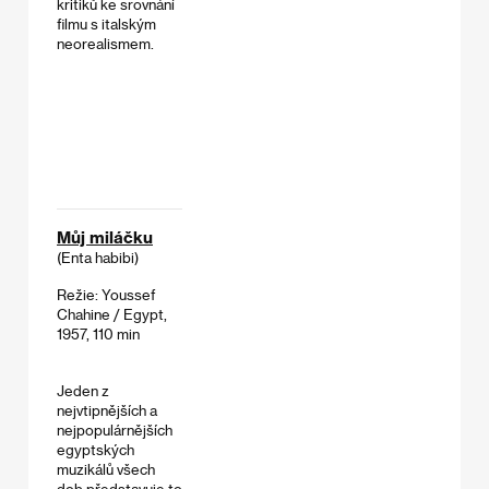
kritiků ke srovnání
filmu s italským
neorealismem.
Můj miláčku
(Enta habibi)
Režie: Youssef
Chahine / Egypt,
1957, 110 min
Jeden z
nejvtipnějších a
nejpopulárnějších
egyptských
muzikálů všech
dob představuje to