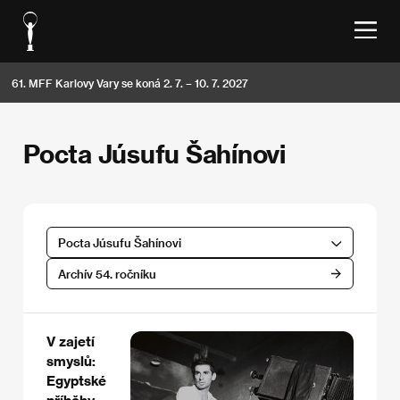
61. MFF Karlovy Vary se koná 2. 7. – 10. 7. 2027
Pocta Júsufu Šahínovi
Pocta Júsufu Šahínovi
Archív 54. ročníku
V zajetí
smyslů:
Egyptské
příběhy