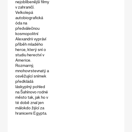
nejoblíbenější filmy
v zahraničí.
Velkolepá
autobiografická
óda na
předválečnou
kosmopolitní
Alexandrii vypráví
příběh mladého
herce, který sní o
studiu herectví v
Americe.
Rozmarný,
mnohovrstevnatý a
osvěžující snímek
předkládá
láskyplný pohled
na Šahínovo rodné
město tak, jak ho v
té době znal jen
málokdo žijící za
hranicemi Egypta.