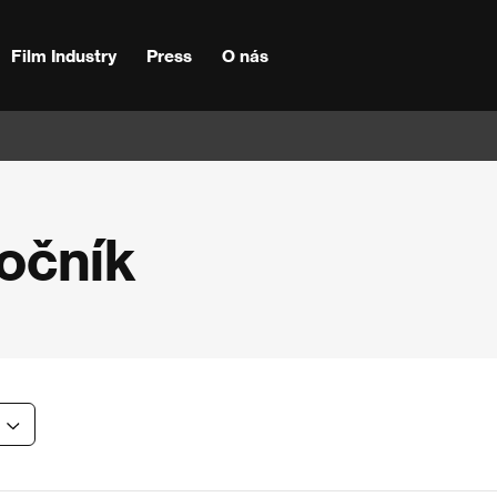
Film Industry
Press
O nás
ročník