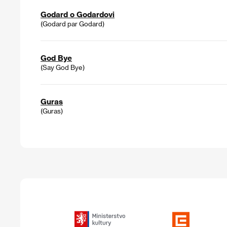
Godard o Godardovi
(Godard par Godard)
God Bye
(Say God Bye)
Guras
(Guras)