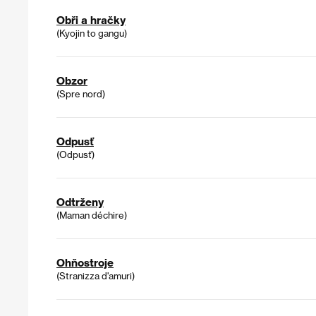
Obři a hračky
(Kyojin to gangu)
Obzor
(Spre nord)
Odpusť
(Odpusť)
Odtrženy
(Maman déchire)
Ohňostroje
(Stranizza d'amuri)