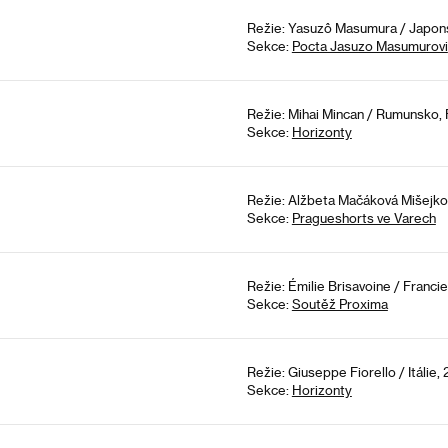
Režie: Yasuzô Masumura / Japons
Sekce:
Pocta Jasuzo Masumurovi
Režie: Mihai Mincan / Rumunsko, 
Sekce:
Horizonty
Režie: Alžbeta Mačáková Mišejkov
Sekce:
Pragueshorts ve Varech
Režie: Émilie Brisavoine / Franci
Sekce:
Soutěž Proxima
Režie: Giuseppe Fiorello / Itálie,
Sekce:
Horizonty