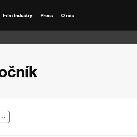
Film Industry
Press
O nás
ročník