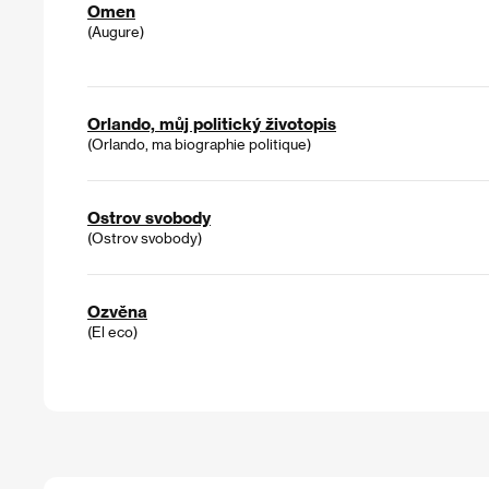
Omen
(Augure)
Orlando, můj politický životopis
(Orlando, ma biographie politique)
Ostrov svobody
(Ostrov svobody)
Ozvěna
(El eco)