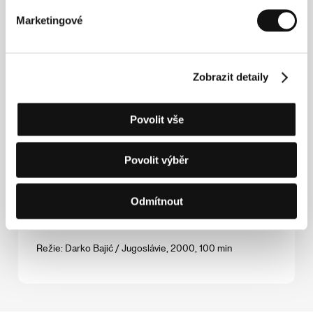
(Nar nettene blir lange)
Marketingové
Režie: Mona J. Hoel / Norsko, 2000, 95 min
Přízračný svět
Zobrazit detaily
(Ghost World)
Režie: Terry Zwigoff / USA, Velká Británie, 2000, 106 min
Povolit vše
Sny jednoho léta
(Ichiban utsukushii natsu)
Povolit výběr
Režie: John Williams / Japonsko, 2001, 104 min
Odmítnout
Válka živě
(Rat uživo)
Režie: Darko Bajić / Jugoslávie, 2000, 100 min