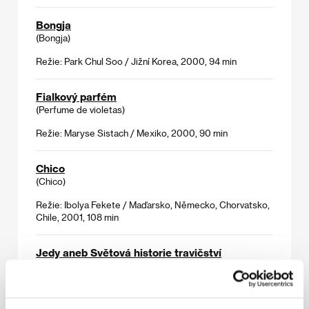
Bongja
(Bongja)
Režie: Park Chul Soo / Jižní Korea, 2000, 94 min
Fialkový parfém
(Perfume de violetas)
Režie: Maryse Sistach / Mexiko, 2000, 90 min
Chico
(Chico)
Režie: Ibolya Fekete / Maďarsko, Německo, Chorvatsko,
Chile, 2001, 108 min
Jedy aneb Světová historie travičství
(Jady ili Vsěmirnaja istorija otravlěnij)
Režie: Karen Shakhnazarov / Rusko, 2001, 106 min