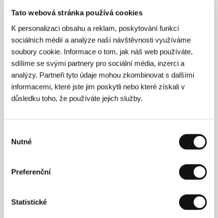
Luna hraje o život
Tato webová stránka používá cookies
(El juego de Luna)
K personalizaci obsahu a reklam, poskytování funkcí
Režie: Mónica Laguna / Španělsko, 2001, 96 min
sociálních médií a analýze naší návštěvnosti využíváme
soubory cookie. Informace o tom, jak náš web používáte,
Narozeniny
sdílíme se svými partnery pro sociální média, inzerci a
(Birthday)
analýzy. Partneři tyto údaje mohou zkombinovat s dalšími
informacemi, které jste jim poskytli nebo které získali v
Režie: Stefan Jäger / Německo, 2000, 91 min
důsledku toho, že používáte jejich služby.
Nedokončená píseň
(Qateh-Ye Natamam)
Výběr
Režie: Maziar Miri / Írán, 2001, 94 min
Nutné
souhlasu
Píseň pro Martina
Preferenční
(En sang för Martin)
Režie: Bille August / Dánsko, Švédsko, 2001, 117 min
Statistické
Ponorková nemoc