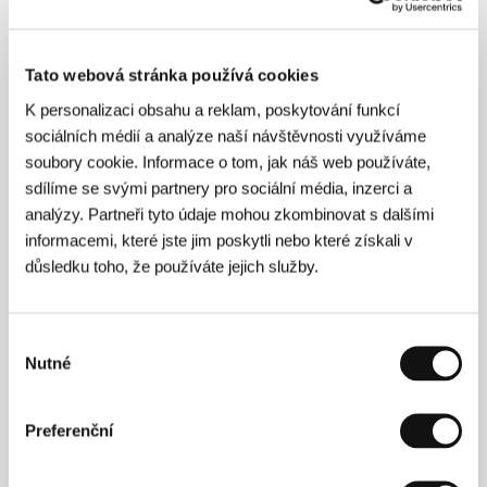
(Roger Dodger)
Režie: Dylan Kidd / USA, 2002, 106 min
Sekce:
Horizonty - oceněné filmy
Tato webová stránka používá cookies
K personalizaci obsahu a reklam, poskytování funkcí
Rózsovy písně
sociálních médií a analýze naší návštěvnosti využíváme
(A Rózsa énekei)
soubory cookie. Informace o tom, jak náš web používáte,
Režie: Andor Szilágyi / Maďarsko, Itálie, 2003, 98 min
sdílíme se svými partnery pro sociální média, inzerci a
Sekce:
Hlavní soutěž
analýzy. Partneři tyto údaje mohou zkombinovat s dalšími
informacemi, které jste jim poskytli nebo které získali v
Růže z Andalusie
důsledku toho, že používáte jejich služby.
(La Chatte Andalouse)
Režie: Gérald Hustache-Mathieu / Francie, 2002, 48 min
Sekce:
Soutěž Fórum nezávislých
Výběr
Nutné
souhlasu
Rychlý film
(Fast Film)
Preferenční
Režie: Virgil Widrich / Rakousko, Lucembursko, 2003,
14 min
Sekce:
Soutěž Fórum nezávislých