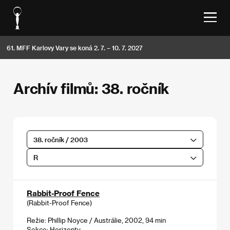
61. MFF Karlovy Vary se koná 2. 7. – 10. 7. 2027
Archív filmů: 38. ročník
38. ročník / 2003
R
Rabbit-Proof Fence
(Rabbit-Proof Fence)
Režie: Phillip Noyce / Austrálie, 2002, 94 min
Sekce:
Horizonty