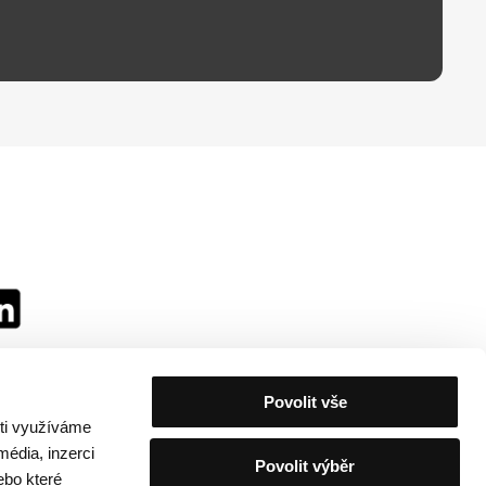
Povolit vše
sti využíváme
média, inzerci
Povolit výběr
ebo které