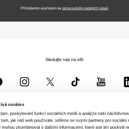
Přihlášením souhlasím se
zpracováním osobních údajů
Sledujte nás na síti:
ívá cookies
Mezinárodní filmový festival Karlovy Vary
klam, poskytování funkcí sociálních médií a analýze naší návštěvno
je součástí rodiny KVIFF Group, která zastřešuje i další projekty:
tom, jak náš web používáte, sdílíme se svými partnery pro sociální 
je mohou zkombinovat s dalšími informacemi, které jste jim poskytli n