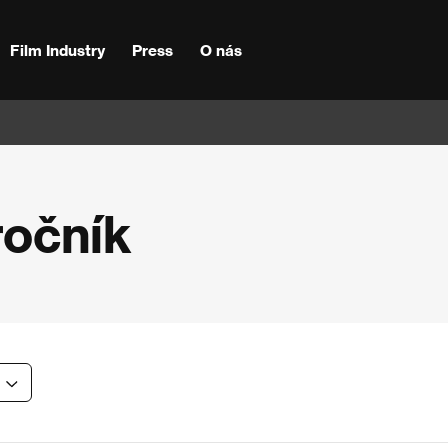
Film Industry
Press
O nás
ročník