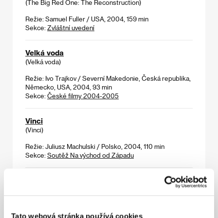
(The Big Red One: The Reconstruction)
Režie: Samuel Fuller / USA, 2004, 159 min
Sekce:
Zvláštní uvedení
Velká voda
(Velká voda)
Režie: Ivo Trajkov / Severní Makedonie, Česká republika,
Německo, USA, 2004, 93 min
Sekce:
České filmy 2004-2005
Vinci
(Vinci)
Režie: Juliusz Machulski / Polsko, 2004, 110 min
Sekce:
Soutěž Na východ od Západu
Vítr z pevniny
(Vento di terra)
Režie: Vincenzo Marra / Itálie, 2004, 90 min
Sekce:
Jiný pohled
Tato webová stránka používá cookies