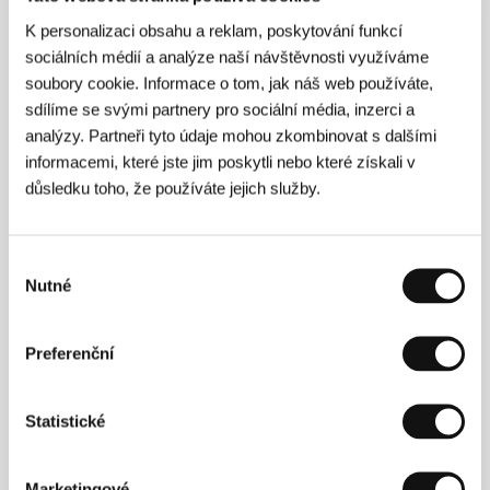
K personalizaci obsahu a reklam, poskytování funkcí
Vlny
sociálních médií a analýze naší návštěvnosti využíváme
(Onde)
soubory cookie. Informace o tom, jak náš web používáte,
Režie: Francesco Fei / Itálie, 2004, 92 min
sdílíme se svými partnery pro sociální média, inzerci a
Sekce:
Jiný pohled
analýzy. Partneři tyto údaje mohou zkombinovat s dalšími
informacemi, které jste jim poskytli nebo které získali v
Volání řeky
důsledku toho, že používáte jejich služby.
(Panaghoy sa suba)
Režie: Cesar Montano / Filipíny, 2004, 126 min
Sekce:
Jiný pohled
Výběr
Nutné
souhlasu
Všichni prezidentovi muži
(All the President's Men)
Preferenční
Režie: Alan J. Pakula / USA, 1976, 138 min
Sekce:
Pocta Robertu Redfordovi
Statistické
Vyprahlá země
(Peresochla zemlja)
Marketingové