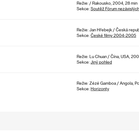
Režie: / Rakousko, 2004, 28 min
Sekce:
Soutěž Fórum nezávislýc
Režie: Jan Hřebejk / Česká repub
Sekce:
České filmy 2004-2005
Režie: Lu Chuan / Čína, USA, 200
Sekce:
Jiný pohled
Režie: Zézé Gamboa / Angola, Por
Sekce:
Horizonty