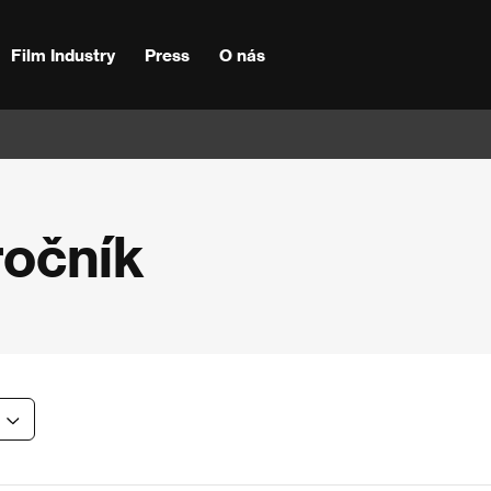
Film Industry
Press
O nás
ročník