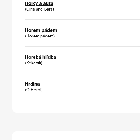
Holky a auta
(Girls and Cars)
Horem pádem
(Horem pádem)
Horská hlídka
(Kekexili)
Hrdina
(O Héroi)