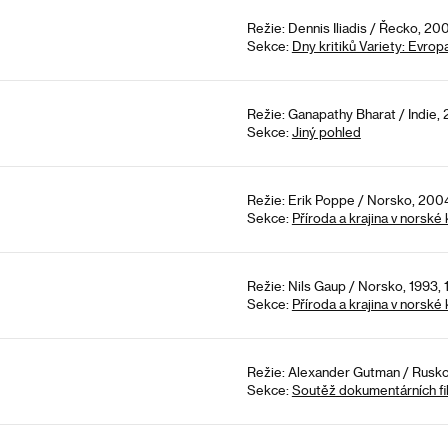
Režie: Dennis Iliadis / Řecko, 20
Sekce:
Dny kritiků Variety: Evrop
Režie: Ganapathy Bharat / Indie,
Sekce:
Jiný pohled
Režie: Erik Poppe / Norsko, 2004
Sekce:
Příroda a krajina v norské
Režie: Nils Gaup / Norsko, 1993,
Sekce:
Příroda a krajina v norské
Režie: Alexander Gutman / Rusko
Sekce:
Soutěž dokumentárních fi