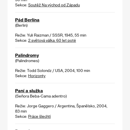
Sekce:
Soutěž Na východ od Západu
Pád Berlína
(Berlin)
Režie: Yuli Raizman / SSSR, 1945, 55 min
Sekce:
2.světová válka: 60 let poté
Palindromy
(Palindromes)
Režie: Todd Solondz / USA, 2004, 100 min
Sekce:
Horizonty
Paní a služka
(Señora Beba-Cama adentro)
Režie: Jorge Gaggero / Argentina, Španělsko, 2004,
83 min
Sekce:
Práce šlechtí