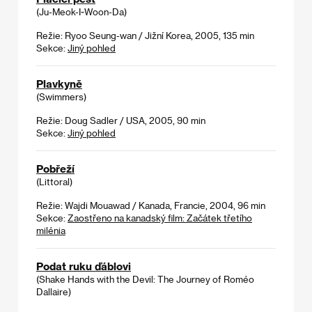
(Ju-Meok-I-Woon-Da)
Režie: Ryoo Seung-wan / Jižní Korea, 2005, 135 min
Sekce:
Jiný pohled
Plavkyně
(Swimmers)
Režie: Doug Sadler / USA, 2005, 90 min
Sekce:
Jiný pohled
Pobřeží
(Littoral)
Režie: Wajdi Mouawad / Kanada, Francie, 2004, 96 min
Sekce:
Zaostřeno na kanadský film: Začátek třetího
milénia
Podat ruku ďáblovi
(Shake Hands with the Devil: The Journey of Roméo
Dallaire)