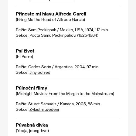
Přineste mi hlavu Alfreda Garcii
(Bring Me the Head of Alfredo Garcia)
Režie: Sam Peckinpah / Mexiko, USA, 1974, 112 min
Sekce:
Pocta Samu Peckinpahovi (1925-1984)
Psí život
(El Perro)
Režie: Carlos Sorin / Argentina, 2004, 97 min
Sekce:
Jiný pohled
Půlnoční filmy
(Midnight Movies: From the Margin to the Mainstream)
Režie: Stuart Samuels / Kanada, 2005, 88 min
Sekce:
Zvláštní uvedení
Půvabná dívka
(Yeoja, jeong-hye)