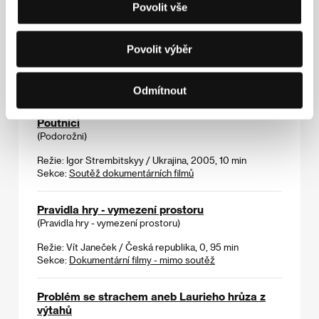
Povolit vše
Post coitum
Povolit výběr
(Post coitum)
Režie: Juraj Jakubisko / Česká republika, 2004, 104 min
Sekce:
České filmy 2004-2005
Odmítnout
Poutníci
(Podorožni)
Režie: Igor Strembitskyy / Ukrajina, 2005, 10 min
Sekce:
Soutěž dokumentárních filmů
Pravidla hry - vymezení prostoru
(Pravidla hry - vymezení prostoru)
Režie: Vít Janeček / Česká republika, 0, 95 min
Sekce:
Dokumentární filmy - mimo soutěž
Problém se strachem aneb Laurieho hrůza z
výtahů