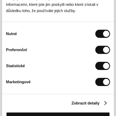
Policejní pochůzka
informacemi, které jste jim poskytli nebo které získali v
(Police Beat)
důsledku toho, že používáte jejich služby.
Režie: Robinson Devor / USA, 2004, 81 min
Sekce:
Soutěž Fórum nezávislých
Výběr
Nutné
Portrét neznámé ženy
souhlasu
(Sima-ye zani dar doordast)
Režie: Ali Mosaffa / Írán, 2005, 98 min
Preferenční
Sekce:
Hlavní soutěž
Poslední dny
Statistické
(Last Days)
Režie: Gus Van Sant / USA, 2005, 97 min
Marketingové
Sekce:
Horizonty
Poslední momentky
(El ultimo minutero)
Zobrazit detaily
Režie: Elio Quiroga / Španělsko, 2004, 20 min
Sekce:
Soutěž dokumentárních filmů