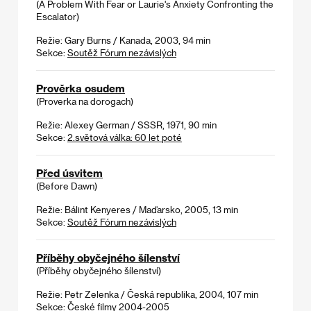
(A Problem With Fear or Laurie's Anxiety Confronting the
Escalator)
Režie: Gary Burns / Kanada, 2003, 94 min
Sekce:
Soutěž Fórum nezávislých
Prověrka osudem
(Proverka na dorogach)
Režie: Alexey German / SSSR, 1971, 90 min
Sekce:
2.světová válka: 60 let poté
Před úsvitem
(Before Dawn)
Režie: Bálint Kenyeres / Maďarsko, 2005, 13 min
Sekce:
Soutěž Fórum nezávislých
Příběhy obyčejného šílenství
(Příběhy obyčejného šílenství)
Režie: Petr Zelenka / Česká republika, 2004, 107 min
Sekce:
České filmy 2004-2005