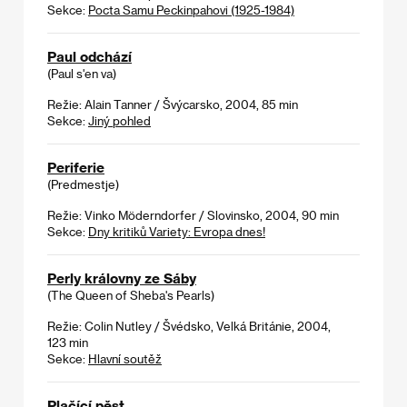
Sekce:
Pocta Samu Peckinpahovi (1925-1984)
Paul odchází
(Paul s'en va)
Režie: Alain Tanner / Švýcarsko, 2004, 85 min
Sekce:
Jiný pohled
Periferie
(Predmestje)
Režie: Vinko Möderndorfer / Slovinsko, 2004, 90 min
Sekce:
Dny kritiků Variety: Evropa dnes!
Perly královny ze Sáby
(The Queen of Sheba's Pearls)
Režie: Colin Nutley / Švédsko, Velká Británie, 2004,
123 min
Sekce:
Hlavní soutěž
Plačící pěst