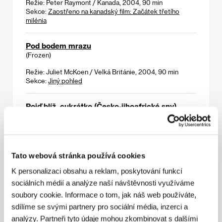
Režie: Peter Raymont / Kanada, 2004, 90 min
Sekce:
Zaostřeno na kanadský film: Začátek třetího
milénia
Pod bodem mrazu
(Frozen)
Režie: Juliet McKoen / Velká Británie, 2004, 90 min
Sekce:
Jiný pohled
Pojď blíž, cukrátko (Česko-jihoafrické sny)
(Pojď blíž, cukrátko (Česko-jihoafrické sny))
Režie: / Česká republika, 2005, 59 min
Sekce:
Dokumentární filmy - mimo soutěž
Tato webová stránka používá cookies
Polibek
K personalizaci obsahu a reklam, poskytování funkcí
(Le baiser)
sociálních médií a analýze naší návštěvnosti využíváme
Režie: Stéfan Le Lay / Francie, 2005, 5 min
soubory cookie. Informace o tom, jak náš web používáte,
Sekce:
Soutěž Fórum nezávislých
sdílíme se svými partnery pro sociální média, inzerci a
analýzy. Partneři tyto údaje mohou zkombinovat s dalšími