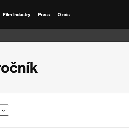
Film Industry
Press
O nás
ročník