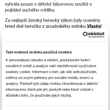
vyhrála pouze v dětství táborovou soutěž v
pojídání suchého rohlíku.
Za nejlepší ženský herecký výkon byly oceněny
hned dvě herečky z gruzínského snímku
Vlastní
pokoj
.
Mariam Khundadze
a
Taki Mumladze
, jež
je navíc spoluautorkou scénáře, ztvárnily duo
mileniálek, které bojuje s předsudky v současném
Tbilisi. Obě herečky přemohlo během děkovací
Tato webová stránka používá cookies
řeči dojetí, Mumladze navíc dnes slavila
K personalizaci obsahu a reklam, poskytování funkcí
narozeniny. Pod taktovkou režiséra snímku
sociálních médií a analýze naší návštěvnosti využíváme
Ioseba Bliadzeho
proto sál stejně jako v případě
soubory cookie. Informace o tom, jak náš web používáte,
Geoffreyho Rushe o pár dní dříve zapěl píseň
sdílíme se svými partnery pro sociální média, inzerci a
Happy Birthday.
analýzy. Partneři tyto údaje mohou zkombinovat s dalšími
Proximu vyhrál český dokument
informacemi, které jste jim poskytli nebo které získali v
důsledku toho, že používáte jejich služby.
Historicky prvním vítězem nové festivalové
soutěže Proxima se stal český dokument