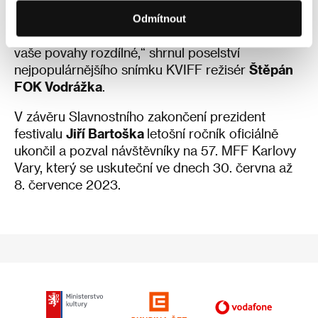
Diváckou cenu deníku Právo vyhrál rapový
dokument
PSH Nekonečný příběh
. „Film je v
Odmítnout
jádru o kamarádství a umění spolu být, i když jsou
vaše povahy rozdílné,“ shrnul poselství
nejpopulárnějšího snímku KVIFF režisér
Štěpán
FOK Vodrážka
.
V závěru Slavnostního zakončení prezident
festivalu
Jiří Bartoška
letošní ročník oficiálně
ukončil a pozval návštěvníky na 57. MFF Karlovy
Vary, který se uskuteční ve dnech 30. června až
8. července 2023.