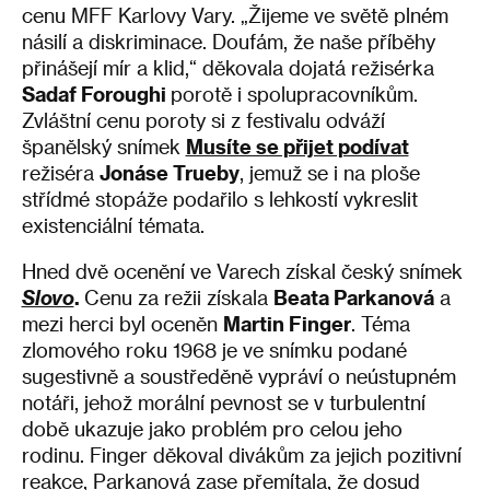
cenu MFF Karlovy Vary. „Žijeme ve světě plném
násilí a diskriminace. Doufám, že naše příběhy
přinášejí mír a klid,“ děkovala dojatá režisérka
Sadaf Foroughi
porotě i spolupracovníkům.
Zvláštní cenu poroty si z festivalu odváží
španělský snímek
Musíte se přijet podívat
režiséra
Jonáse Trueby
, jemuž se i na ploše
střídmé stopáže podařilo s lehkostí vykreslit
existenciální témata.
Hned dvě ocenění ve Varech získal český snímek
Slovo
.
Cenu za režii získala
Beata Parkanová
a
mezi herci byl oceněn
Martin Finger
. Téma
zlomového roku 1968 je ve snímku podané
sugestivně a soustředěně vypráví o neústupném
notáři, jehož morální pevnost se v turbulentní
době ukazuje jako problém pro celou jeho
rodinu. Finger děkoval divákům za jejich pozitivní
reakce, Parkanová zase přemítala, že dosud